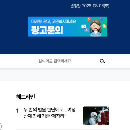
발행일: 2026-08-08(토)
헤드라인
두 번의 법원 판단에도…여성
1
산재 장해 기준 ‘제자리’