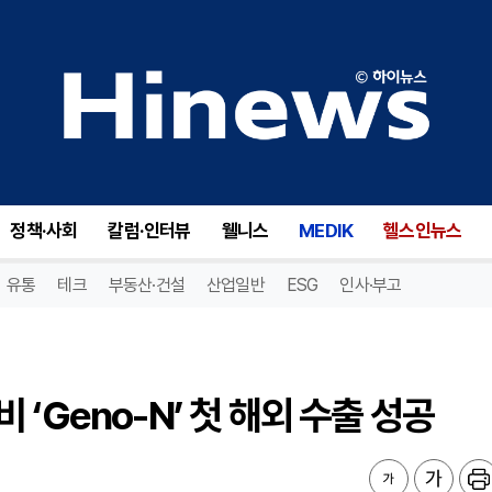
Geno-N’ 첫 해외 수출 성공
정책·사회
칼럼·인터뷰
웰니스
MEDIK
헬스인뉴스
유통
테크
부동산·건설
산업일반
ESG
인사·부고
‘Geno-N’ 첫 해외 수출 성공