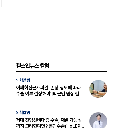
헬스인뉴스 칼럼
의학칼럼
어깨회전근개파열, 손상 정도에 따라
수술 여부 결정해야 [박근민 원장 칼
럼]
의학칼럼
거대 전립선비대증 수술, 재발 가능성
까지 고려한다면? 홀렙수술(HoLEP)