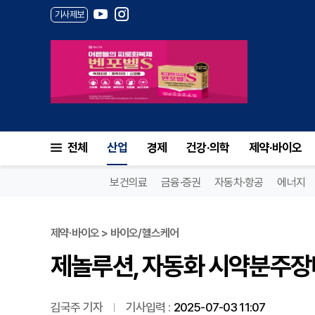
기사제보
제놀루션, 자동화 시약분주장비 ‘
전체
산업
경제
건강·의학
제약·바이오
보건의료
금융·증권
자동차·항공
에너지
제약·바이오 > 바이오/헬스케어
제놀루션, 자동화 시약분주장비 
김국주 기자
기사입력 :
2025-07-03 11:07