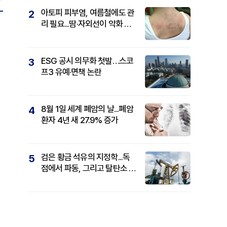
아토피 피부염, 여름철에도 관
2
리 필요...땀·자외선이 악화 요
인
ESG 공시 의무화 첫발…스코
3
프3 유예·면책 논란
8월 1일 세계 폐암의 날...폐암
4
환자 4년 새 27.9% 증가
검은 황금 석유의 지정학...독
5
점에서 파동, 그리고 탈탄소 패
권까지