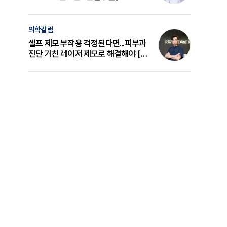
의 원리와 선택 기준 [길건 원장 칼럼]
의학칼럼
셀프 제모 부작용 걱정된다면...피부과
진단 거친 레이저 제모로 해결해야 [변
준석 원장 칼럼]