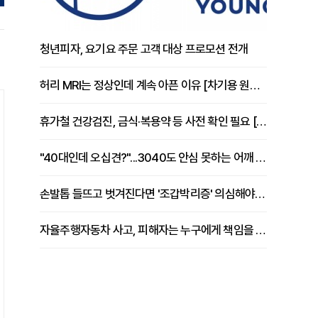
청년피자, 요기요 주문 고객 대상 프로모션 전개
허리 MRI는 정상인데 계속 아픈 이유 [차기용 원장 칼럼]
휴가철 건강검진, 금식·복용약 등 사전 확인 필요 [정도감 원장 칼럼]
"40대인데 오십견?"...3040도 안심 못하는 어깨 유착성 관절낭염
손발톱 들뜨고 벗겨진다면 '조갑박리증' 의심해야 [김철윤 원장 칼럼]
자율주행자동차 사고, 피해자는 누구에게 책임을 물을 수 있을까