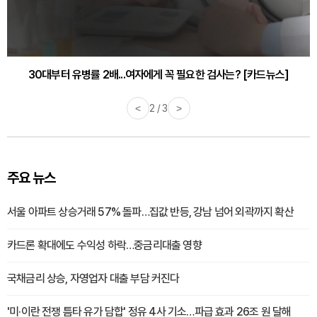
30대부터 유병률 2배...여자에게 꼭 필요한 검사는? [카드뉴스]
감기·독감 예방하고 면역력 높이는 4가지 영양제 [카드뉴스]
<
2 / 3
>
주요 뉴스
서울 아파트 상승거래 57% 돌파…집값 반등, 강남 넘어 외곽까지 확산
카드론 확대에도 수익성 하락…중금리대출 영향
국채금리 상승, 자영업자 대출 부담 커진다
'미·이란 전쟁 틈타 유가 담합' 정유 4사 기소…파급 효과 26조 원 달해