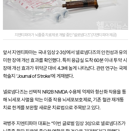
지엔티파마가 뇌졸중 치료제로 개발 중인 ‘넬로넴다즈' (지엔티파마 제공)
앞서 지엔티파마는 국내 임상 2·3상에서 넬로넴다즈의 안전성과 유의
미한 장애 개선 효과를 확인했다. 특히 응급실 도착 60분 이내 투약 시
장애 개선 효과가 위약군 대비 4.3배 높게 나타났다. 관련 연구는 국제
학술지 ‘Journal of Stroke’에 게재됐다.
넬로넴다즈는 선택적 NR2B NMDA 수용체 억제와 항산화 작용을 통
해 뇌세포 사멸을 막는 이중 작용 뇌세포보호제로, 기존 혈관 재개통
치료 한계를 보완할 새로운 치료법으로 주목받고 있다.
곽병주 지엔티파마 대표는 “이번 글로벌 임상 3상으로 넬로넴다즈가