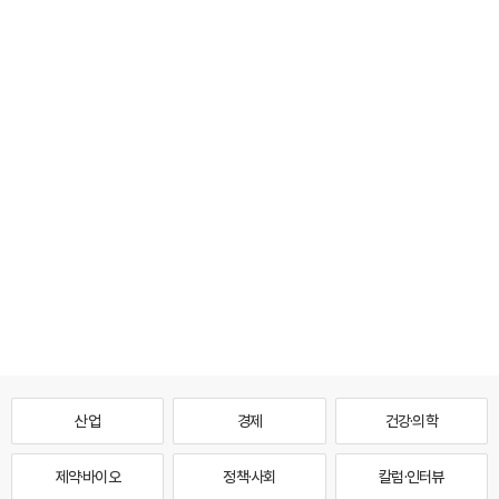
산업
경제
건강·의학
제약·바이오
정책·사회
칼럼·인터뷰