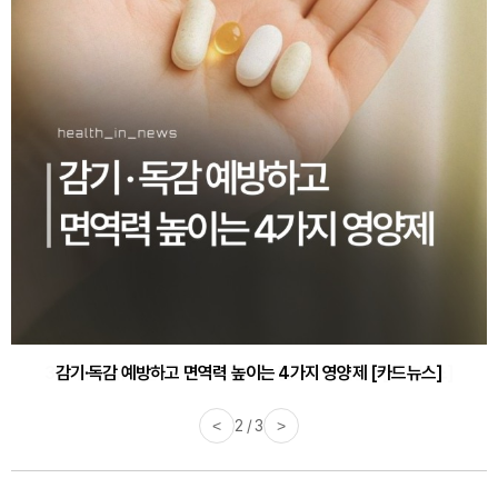
감기·독감 예방하고 면역력 높이는 4가지 영양제 [카드뉴스]
<
3 / 3
>