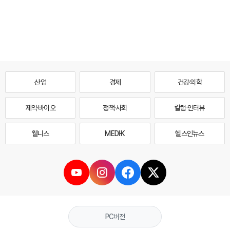
산업
경제
건강·의학
제약·바이오
정책·사회
칼럼·인터뷰
웰니스
MEDI·K
헬스인뉴스
PC버전