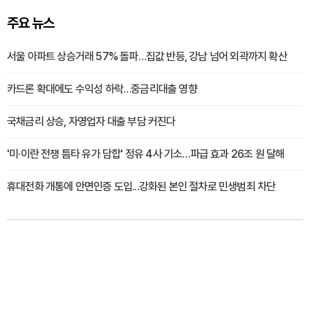
주요 뉴스
서울 아파트 상승거래 57% 돌파…집값 반등, 강남 넘어 외곽까지 확산
카드론 확대에도 수익성 하락…중금리대출 영향
국채금리 상승, 자영업자 대출 부담 커진다
'미·이란 전쟁 틈타 유가 담합' 정유 4사 기소…파급 효과 26조 원 달해
휴대전화 개통에 안면인증 도입...강화된 본인 절차로 민생범죄 차단