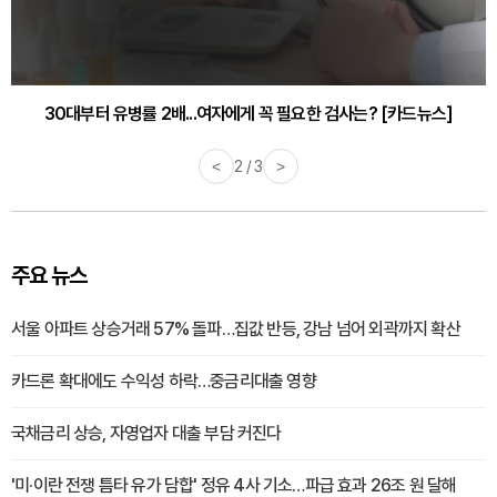
30대부터 유병률 2배...여자에게 꼭 필요한 검사는? [카드뉴스]
<
2 / 3
>
주요 뉴스
서울 아파트 상승거래 57% 돌파…집값 반등, 강남 넘어 외곽까지 확산
카드론 확대에도 수익성 하락…중금리대출 영향
국채금리 상승, 자영업자 대출 부담 커진다
'미·이란 전쟁 틈타 유가 담합' 정유 4사 기소…파급 효과 26조 원 달해