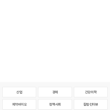
산업
경제
건강·의학
제약·바이오
정책·사회
칼럼·인터뷰