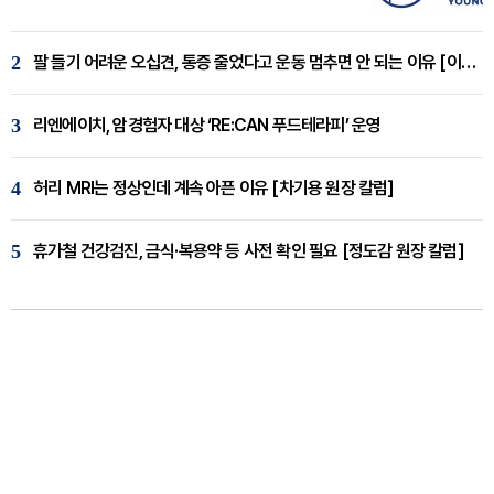
2
팔 들기 어려운 오십견, 통증 줄었다고 운동 멈추면 안 되는 이유 [이병욱 원장 칼럼]
3
리엔에이치, 암경험자 대상 ‘RE:CAN 푸드테라피’ 운영
4
허리 MRI는 정상인데 계속 아픈 이유 [차기용 원장 칼럼]
5
휴가철 건강검진, 금식·복용약 등 사전 확인 필요 [정도감 원장 칼럼]