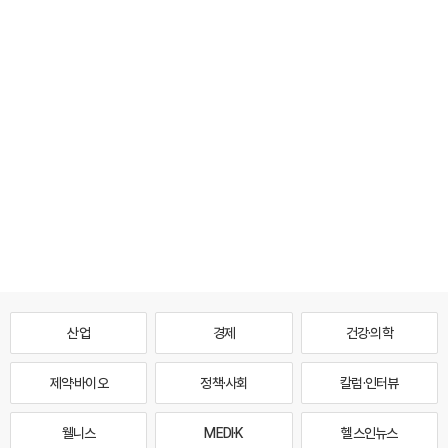
산업
경제
건강·의학
제약·바이오
정책·사회
칼럼·인터뷰
웰니스
MEDI·K
헬스인뉴스