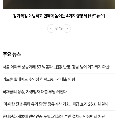
감기·독감 예방하고 면역력 높이는 4가지 영양제 [카드뉴스]
바쁜 아침, 공복에 먹기 좋은 과일 4가지 [카드뉴스]
<
3 / 3
>
주요 뉴스
서울 아파트 상승거래 57% 돌파…집값 반등, 강남 넘어 외곽까지 확산
카드론 확대에도 수익성 하락…중금리대출 영향
국채금리 상승, 자영업자 대출 부담 커진다
'미·이란 전쟁 틈타 유가 담합' 정유 4사 기소…파급 효과 26조 원 달해
휴대전화 개통에 안면인증 도입...강화된 본인 절차로 민생범죄 차단