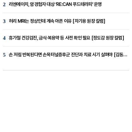
2
리엔에이치, 암경험자 대상 ‘RE:CAN 푸드테라피’ 운영
3
허리 MRI는 정상인데 계속 아픈 이유 [차기용 원장 칼럼]
4
휴가철 건강검진, 금식·복용약 등 사전 확인 필요 [정도감 원장 칼럼]
5
손 저림 반복된다면 손목터널증후군 진단과 치료 시기 살펴야 [김동현 원장 칼럼]