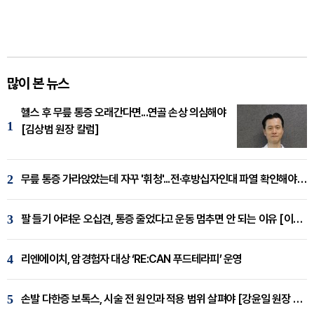
많이 본 뉴스
헬스 후 무릎 통증 오래간다면...연골 손상 의심해야
1
[김상범 원장 칼럼]
2
무릎 통증 가라앉았는데 자꾸 '휘청'...전·후방십자인대 파열 확인해야 [곽우경 원장 칼럼]
3
팔 들기 어려운 오십견, 통증 줄었다고 운동 멈추면 안 되는 이유 [이병욱 원장 칼럼]
4
리엔에이치, 암경험자 대상 ‘RE:CAN 푸드테라피’ 운영
5
손발 다한증 보톡스, 시술 전 원인과 적용 범위 살펴야 [강윤일 원장 칼럼]