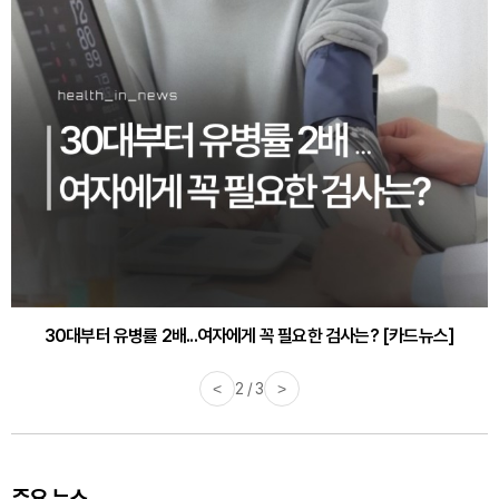
30대부터 유병률 2배...여자에게 꼭 필요한 검사는? [카드뉴스]
감기·독감 예방하고 면역력 높이는 4가지 영양제 [카드뉴스]
<
2 / 3
>
주요 뉴스