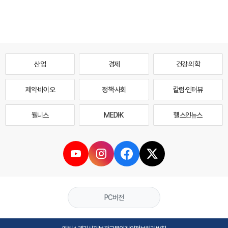
산업
경제
건강·의학
제약·바이오
정책·사회
칼럼·인터뷰
웰니스
MEDI·K
헬스인뉴스
PC버전