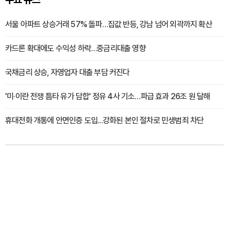
서울 아파트 상승거래 57% 돌파…집값 반등, 강남 넘어 외곽까지 확산
카드론 확대에도 수익성 하락…중금리대출 영향
국채금리 상승, 자영업자 대출 부담 커진다
'미·이란 전쟁 틈타 유가 담합' 정유 4사 기소…파급 효과 26조 원 달해
휴대전화 개통에 안면인증 도입...강화된 본인 절차로 민생범죄 차단