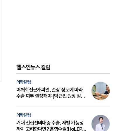
헬스인뉴스 칼럼
의학칼럼
어깨회전근개파열, 손상 정도에 따라
수술 여부 결정해야 [박근민 원장 칼
럼]
의학칼럼
거대 전립선비대증 수술, 재발 가능성
까지 고려한다면? 홀렙수술(HoLEP)