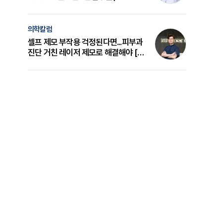
의 원리와 선택 기준 [길건 원장 칼럼]
의학칼럼
셀프 제모 부작용 걱정된다면...피부과
진단 거친 레이저 제모로 해결해야 [변
준석 원장 칼럼]