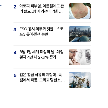
아토피 피부염, 여름철에도 관
2
리 필요...땀·자외선이 악화 요
인
ESG 공시 의무화 첫발…스코
3
프3 유예·면책 논란
8월 1일 세계 폐암의 날...폐암
4
환자 4년 새 27.9% 증가
검은 황금 석유의 지정학...독
5
점에서 파동, 그리고 탈탄소 패
권까지