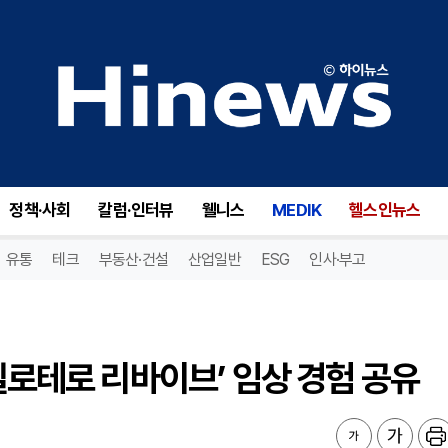
벨로테로 리바이브’ 임상 경험 공유
정책·사회
칼럼·인터뷰
웰니스
MEDIK
헬스인뉴스
유통
테크
부동산·건설
산업일반
ESG
인사·부고
벨로테로 리바이브’ 임상 경험 공유