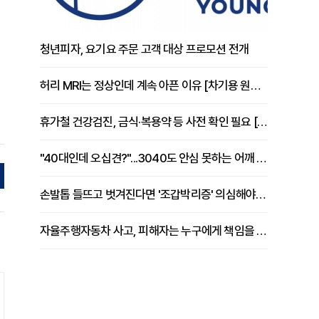
청년피자, 요기요 주문 고객 대상 프로모션 전개
허리 MRI는 정상인데 계속 아픈 이유 [차기용 원장 칼럼]
휴가철 건강검진, 금식·복용약 등 사전 확인 필요 [정도감 원장 칼럼]
"40대인데 오십견?"...3040도 안심 못하는 어깨 유착성 관절낭염
손발톱 들뜨고 벗겨진다면 '조갑박리증' 의심해야 [김철윤 원장 칼럼]
자율주행자동차 사고, 피해자는 누구에게 책임을 물을 수 있을까