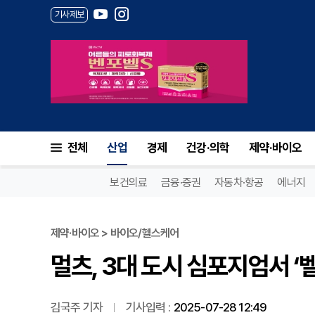
기사제보
멀츠, 3대 도시 심포지엄서 ‘
전체
산업
경제
건강·의학
제약·바이오
보건의료
금융·증권
자동차·항공
에너지
제약·바이오 > 바이오/헬스케어
멀츠, 3대 도시 심포지엄서 ‘
김국주 기자
기사입력 :
2025-07-28 12:49