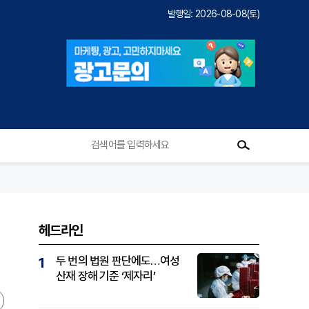
발행일: 2026-08-08(토)
헤드라인
두 번의 법원 판단에도…여성
1
산재 장해 기준 ‘제자리’