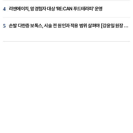
4
리엔에이치, 암경험자 대상 ‘RE:CAN 푸드테라피’ 운영
5
손발 다한증 보톡스, 시술 전 원인과 적용 범위 살펴야 [강윤일 원장 칼럼]