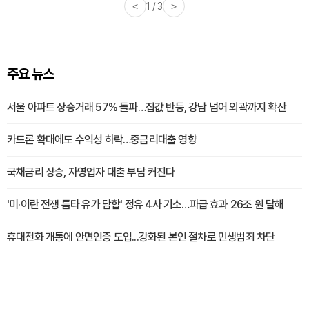
<
1 / 3
>
주요 뉴스
서울 아파트 상승거래 57% 돌파…집값 반등, 강남 넘어 외곽까지 확산
카드론 확대에도 수익성 하락…중금리대출 영향
국채금리 상승, 자영업자 대출 부담 커진다
'미·이란 전쟁 틈타 유가 담합' 정유 4사 기소…파급 효과 26조 원 달해
휴대전화 개통에 안면인증 도입...강화된 본인 절차로 민생범죄 차단