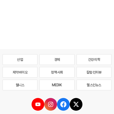
산업
경제
건강·의학
제약·바이오
정책·사회
칼럼·인터뷰
웰니스
MEDI·K
헬스인뉴스