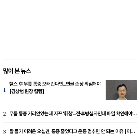
많이 본 뉴스
헬스 후 무릎 통증 오래간다면...연골 손상 의심해야
1
[김상범 원장 칼럼]
2
무릎 통증 가라앉았는데 자꾸 '휘청'...전·후방십자인대 파열 확인해야 [곽우경 원장 칼럼]
3
팔 들기 어려운 오십견, 통증 줄었다고 운동 멈추면 안 되는 이유 [이병욱 원장 칼럼]