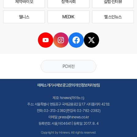
제약·바이오
정책·사회
칼럼·인터뷰
웰니스
MEDI·K
헬스인뉴스
PC버전
매체소개
기사제보
광고문의
개인정보처리방침
제호: hinews(하이뉴스)
주소: 서울특별시 영등포구 국제금융로2길 17 시티플라자 421호
전화: 02-313-2382(편집국: 02-782-2382)
이메일: press@hinews.co.kr
등록번호: 서울,아04641 | 등록일: 2017. 8. 4
Copyright by Hinews. All rights reserved.