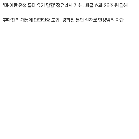
'미·이란 전쟁 틈타 유가 담합' 정유 4사 기소…파급 효과 26조 원 달해
휴대전화 개통에 안면인증 도입...강화된 본인 절차로 민생범죄 차단