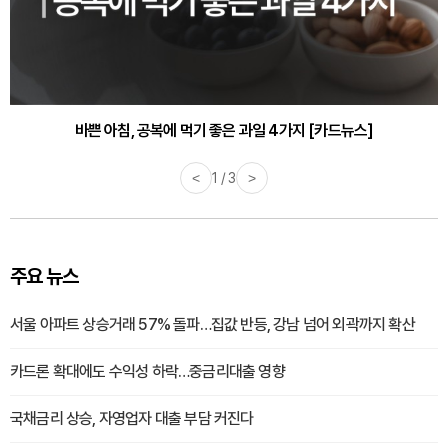
30대부터 유병률 2배...여자에게 꼭 필요한 검사는? [카드뉴스]
바쁜 아침, 공복에 먹기 좋은 과일 4가지 [카드뉴스]
<
1 / 3
>
주요 뉴스
서울 아파트 상승거래 57% 돌파…집값 반등, 강남 넘어 외곽까지 확산
카드론 확대에도 수익성 하락…중금리대출 영향
국채금리 상승, 자영업자 대출 부담 커진다