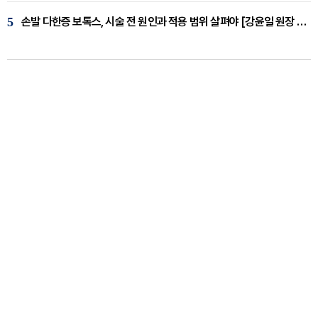
5
손발 다한증 보톡스, 시술 전 원인과 적용 범위 살펴야 [강윤일 원장 칼럼]