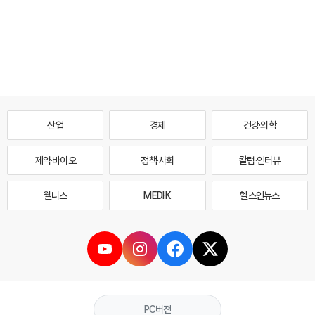
산업
경제
건강·의학
제약·바이오
정책·사회
칼럼·인터뷰
웰니스
MEDI·K
헬스인뉴스
PC버전