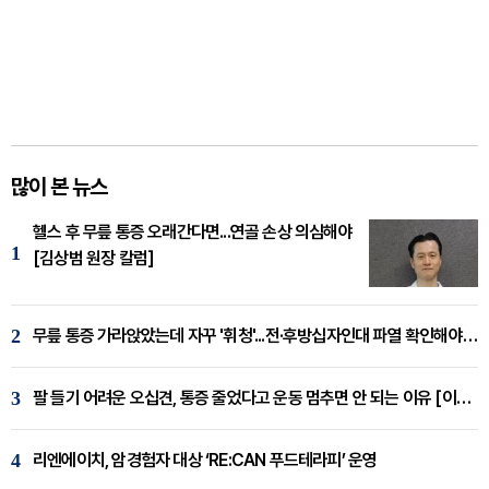
많이 본 뉴스
헬스 후 무릎 통증 오래간다면...연골 손상 의심해야
1
[김상범 원장 칼럼]
2
무릎 통증 가라앉았는데 자꾸 '휘청'...전·후방십자인대 파열 확인해야 [곽우경 원장 칼럼]
3
팔 들기 어려운 오십견, 통증 줄었다고 운동 멈추면 안 되는 이유 [이병욱 원장 칼럼]
4
리엔에이치, 암경험자 대상 ‘RE:CAN 푸드테라피’ 운영