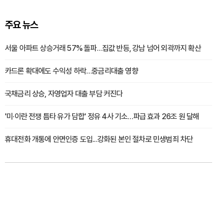
주요 뉴스
서울 아파트 상승거래 57% 돌파…집값 반등, 강남 넘어 외곽까지 확산
카드론 확대에도 수익성 하락…중금리대출 영향
국채금리 상승, 자영업자 대출 부담 커진다
'미·이란 전쟁 틈타 유가 담합' 정유 4사 기소…파급 효과 26조 원 달해
휴대전화 개통에 안면인증 도입...강화된 본인 절차로 민생범죄 차단