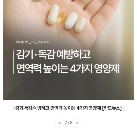
감기·독감 예방하고 면역력 높이는 4가지 영양제 [카드뉴스]
<
3 / 3
>