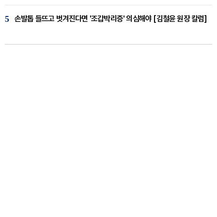
5
손발톱 들뜨고 벗겨진다면 '조갑박리증' 의심해야 [김철윤 원장 칼럼]