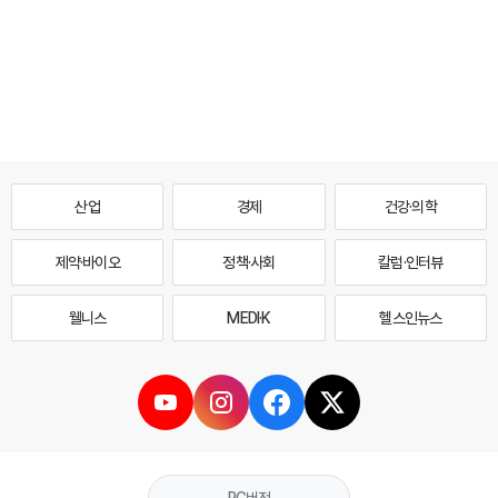
산업
경제
건강·의학
제약·바이오
정책·사회
칼럼·인터뷰
웰니스
MEDI·K
헬스인뉴스