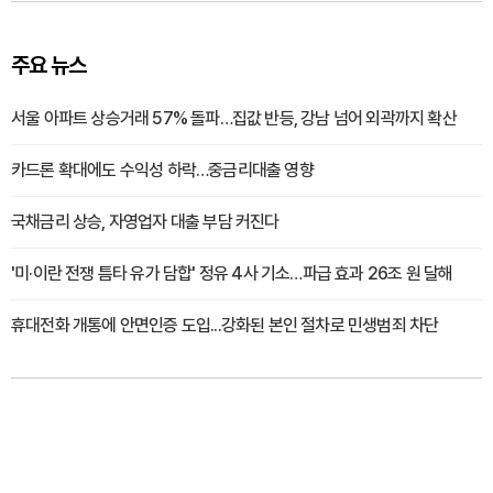
주요 뉴스
서울 아파트 상승거래 57% 돌파…집값 반등, 강남 넘어 외곽까지 확산
카드론 확대에도 수익성 하락…중금리대출 영향
국채금리 상승, 자영업자 대출 부담 커진다
'미·이란 전쟁 틈타 유가 담합' 정유 4사 기소…파급 효과 26조 원 달해
휴대전화 개통에 안면인증 도입...강화된 본인 절차로 민생범죄 차단