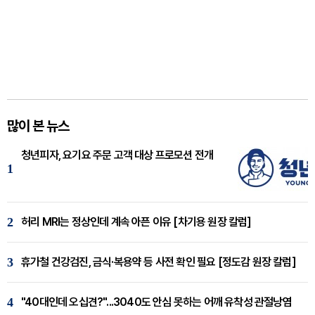
많이 본 뉴스
청년피자, 요기요 주문 고객 대상 프로모션 전개
1
2
허리 MRI는 정상인데 계속 아픈 이유 [차기용 원장 칼럼]
3
휴가철 건강검진, 금식·복용약 등 사전 확인 필요 [정도감 원장 칼럼]
4
"40대인데 오십견?"...3040도 안심 못하는 어깨 유착성 관절낭염