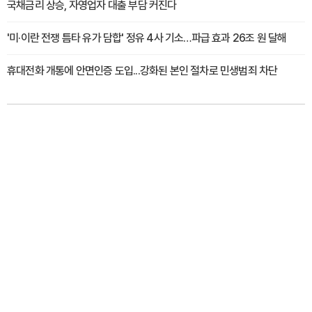
국채금리 상승, 자영업자 대출 부담 커진다
'미·이란 전쟁 틈타 유가 담합' 정유 4사 기소…파급 효과 26조 원 달해
휴대전화 개통에 안면인증 도입...강화된 본인 절차로 민생범죄 차단