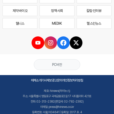
제약·바이오
정책·사회
칼럼·인터뷰
웰니스
MEDI·K
헬스인뉴스
PC버전
매체소개
기사제보
광고문의
개인정보처리방침
제호: hinews(하이뉴스)
주소: 서울특별시 영등포구 국제금융로2길 17 시티플라자 421호
전화: 02-313-2382(편집국: 02-782-2382)
이메일: press@hinews.co.kr
등록번호: 서울,아04641 | 등록일: 2017. 8. 4