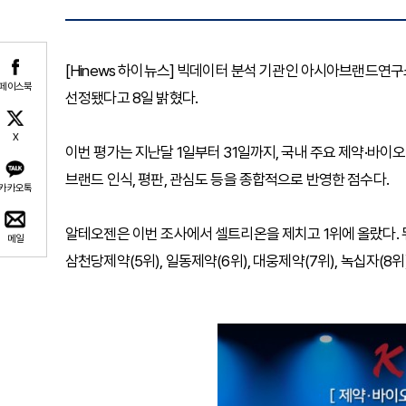
[Hinews 하이뉴스] 빅데이터 분석 기관인 아시아브랜드연구
페이스북
선정됐다고 8일 밝혔다.
X
이번 평가는 지난달 1일부터 31일까지, 국내 주요 제약·바이
브랜드 인식, 평판, 관심도 등을 종합적으로 반영한 점수다.
카카오톡
알테오젠은 이번 조사에서 셀트리온을 제치고 1위에 올랐다. 뒤
메일
삼천당제약(5위), 일동제약(6위), 대웅제약(7위), 녹십자(8위)