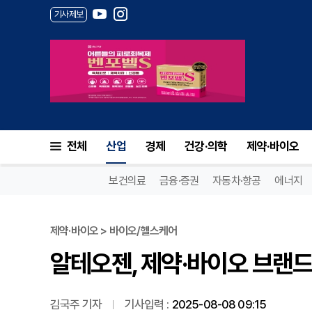
기사제보
알테오젠, 제약·바이오 브랜드 
전체
산업
경제
건강·의학
제약·바이오
보건의료
금융·증권
자동차·항공
에너지
제약·바이오 > 바이오/헬스케어
알테오젠, 제약·바이오 브랜드
김국주 기자
기사입력 :
2025-08-08 09:15