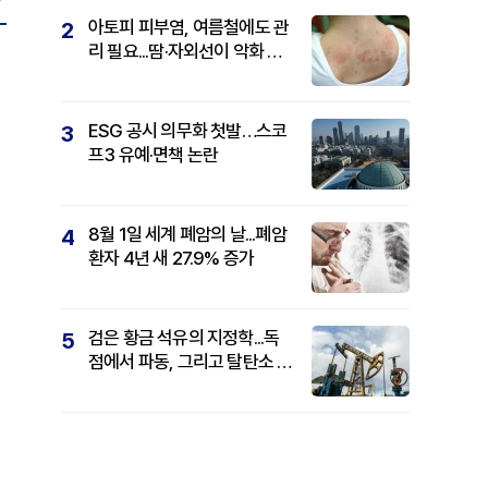
아토피 피부염, 여름철에도 관
2
리 필요...땀·자외선이 악화 요
인
ESG 공시 의무화 첫발…스코
3
프3 유예·면책 논란
8월 1일 세계 폐암의 날...폐암
4
환자 4년 새 27.9% 증가
검은 황금 석유의 지정학...독
5
점에서 파동, 그리고 탈탄소 패
권까지