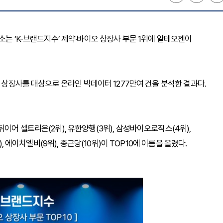
소는 ‘K-브랜드지수’ 제약·바이오 상장사 부문 1위에 알테오젠이
오 상장사를 대상으로 온라인 빅데이터 1277만여 건을 분석한 결과다.
이어 셀트리온(2위), 유한양행(3위), 삼성바이오로직스(4위),
, 에이치엘비(9위), 종근당(10위)이 TOP10에 이름을 올렸다.