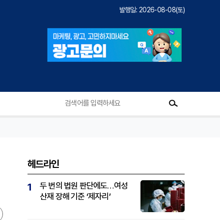
발행일: 2026-08-08(토)
헤드라인
두 번의 법원 판단에도…여성
1
산재 장해 기준 ‘제자리’