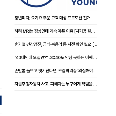
청년피자, 요기요 주문 고객 대상 프로모션 전개
허리 MRI는 정상인데 계속 아픈 이유 [차기용 원장 칼럼]
휴가철 건강검진, 금식·복용약 등 사전 확인 필요 [정도감 원장 칼럼]
"40대인데 오십견?"...3040도 안심 못하는 어깨 유착성 관절낭염
손발톱 들뜨고 벗겨진다면 '조갑박리증' 의심해야 [김철윤 원장 칼럼]
자율주행자동차 사고, 피해자는 누구에게 책임을 물을 수 있을까