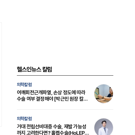
헬스인뉴스 칼럼
의학칼럼
어깨회전근개파열, 손상 정도에 따라
수술 여부 결정해야 [박근민 원장 칼
럼]
의학칼럼
거대 전립선비대증 수술, 재발 가능성
까지 고려한다면? 홀렙수술(HoLEP)