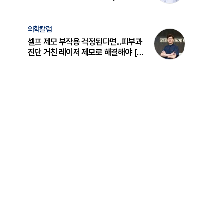
의 원리와 선택 기준 [길건 원장 칼럼]
의학칼럼
셀프 제모 부작용 걱정된다면...피부과
진단 거친 레이저 제모로 해결해야 [변
준석 원장 칼럼]