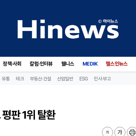
평판 1위 탈환
정책·사회
칼럼·인터뷰
웰니스
MEDIK
헬스인뉴스
유통
테크
부동산·건설
산업일반
ESG
인사·부고
 평판 1위 탈환