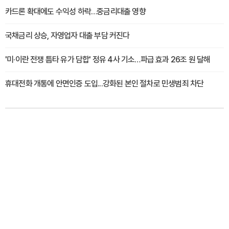
카드론 확대에도 수익성 하락…중금리대출 영향
국채금리 상승, 자영업자 대출 부담 커진다
'미·이란 전쟁 틈타 유가 담합' 정유 4사 기소…파급 효과 26조 원 달해
휴대전화 개통에 안면인증 도입...강화된 본인 절차로 민생범죄 차단