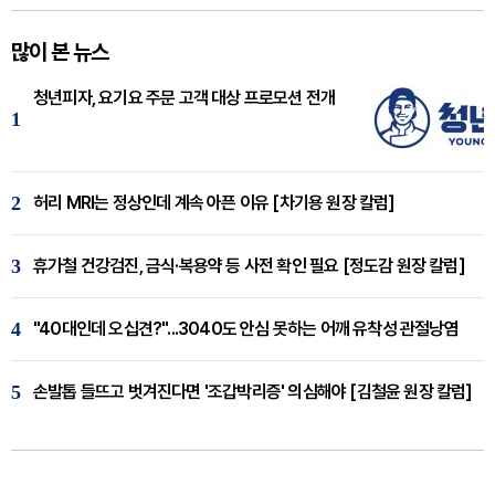
많이 본 뉴스
청년피자, 요기요 주문 고객 대상 프로모션 전개
1
2
허리 MRI는 정상인데 계속 아픈 이유 [차기용 원장 칼럼]
3
휴가철 건강검진, 금식·복용약 등 사전 확인 필요 [정도감 원장 칼럼]
4
"40대인데 오십견?"...3040도 안심 못하는 어깨 유착성 관절낭염
5
손발톱 들뜨고 벗겨진다면 '조갑박리증' 의심해야 [김철윤 원장 칼럼]