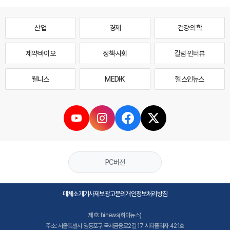
산업
경제
건강·의학
제약·바이오
정책·사회
칼럼·인터뷰
웰니스
MEDI·K
헬스인뉴스
PC버전
매체소개
기사제보
광고문의
개인정보처리방침
제호: hinews(하이뉴스)
주소: 서울특별시 영등포구 국제금융로2길 17 시티플라자 421호