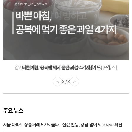
바쁜 아침, 공복에 먹기 좋은 과일 4가지 [카드뉴스]
<
1 / 3
>
주요 뉴스
서울 아파트 상승거래 57% 돌파…집값 반등, 강남 넘어 외곽까지 확산