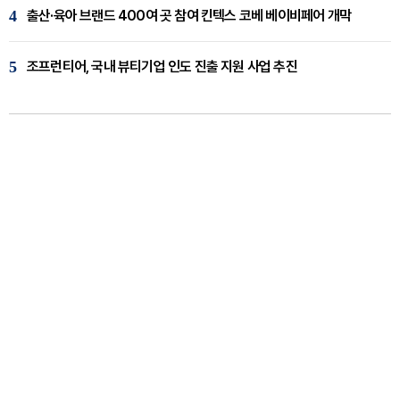
4
출산·육아 브랜드 400여 곳 참여 킨텍스 코베 베이비페어 개막
5
조프런티어, 국내 뷰티기업 인도 진출 지원 사업 추진