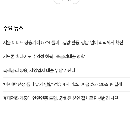
주요 뉴스
서울 아파트 상승거래 57% 돌파…집값 반등, 강남 넘어 외곽까지 확산
카드론 확대에도 수익성 하락…중금리대출 영향
국채금리 상승, 자영업자 대출 부담 커진다
'미·이란 전쟁 틈타 유가 담합' 정유 4사 기소…파급 효과 26조 원 달해
휴대전화 개통에 안면인증 도입...강화된 본인 절차로 민생범죄 차단