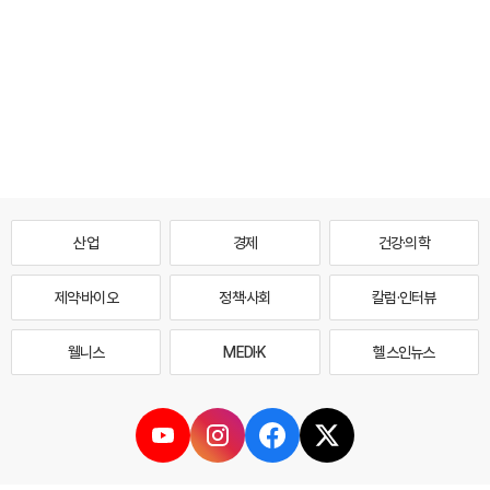
산업
경제
건강·의학
제약·바이오
정책·사회
칼럼·인터뷰
웰니스
MEDI·K
헬스인뉴스