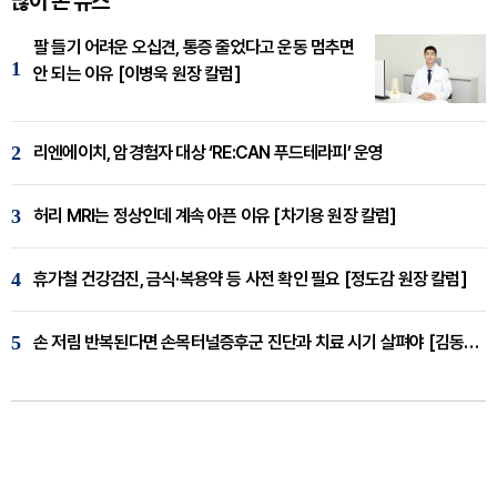
많이 본 뉴스
팔 들기 어려운 오십견, 통증 줄었다고 운동 멈추면
1
안 되는 이유 [이병욱 원장 칼럼]
2
리엔에이치, 암경험자 대상 ‘RE:CAN 푸드테라피’ 운영
3
허리 MRI는 정상인데 계속 아픈 이유 [차기용 원장 칼럼]
4
휴가철 건강검진, 금식·복용약 등 사전 확인 필요 [정도감 원장 칼럼]
5
손 저림 반복된다면 손목터널증후군 진단과 치료 시기 살펴야 [김동현 원장 칼럼]