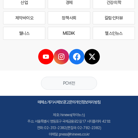
산업
경제
건강·의학
제약·바이오
정책·사회
칼럼·인터뷰
웰니스
MEDI·K
헬스인뉴스
PC버전
매체소개
기사제보
광고문의
개인정보처리방침
제호: hinews(하이뉴스)
주소: 서울특별시 영등포구 국제금융로2길 17 시티플라자 421호
전화: 02-313-2382(편집국: 02-782-2382)
이메일: press@hinews.co.kr