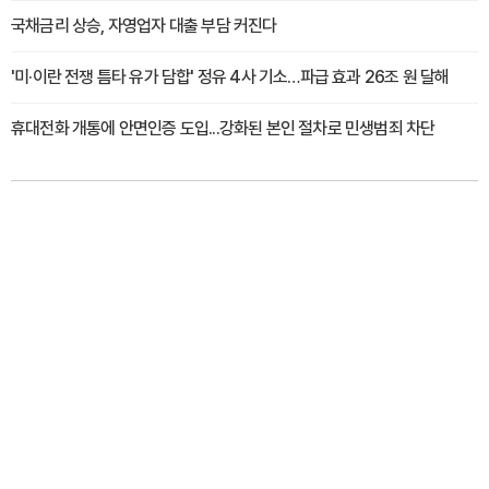
국채금리 상승, 자영업자 대출 부담 커진다
'미·이란 전쟁 틈타 유가 담합' 정유 4사 기소…파급 효과 26조 원 달해
휴대전화 개통에 안면인증 도입...강화된 본인 절차로 민생범죄 차단