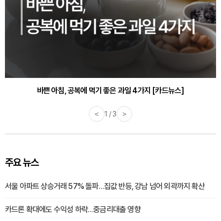
바쁜 아침, 공복에 먹기 좋은 과일 4가지 [카드뉴스]
<
1 / 3
>
주요 뉴스
서울 아파트 상승거래 57% 돌파…집값 반등, 강남 넘어 외곽까지 확산
카드론 확대에도 수익성 하락…중금리대출 영향