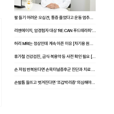
팔 들기 어려운 오십견, 통증 줄었다고 운동 멈추면 안 되는 이유 [이병욱 원장 칼럼]
리엔에이치, 암경험자 대상 ‘RE:CAN 푸드테라피’ 운영
허리 MRI는 정상인데 계속 아픈 이유 [차기용 원장 칼럼]
휴가철 건강검진, 금식·복용약 등 사전 확인 필요 [정도감 원장 칼럼]
손 저림 반복된다면 손목터널증후군 진단과 치료 시기 살펴야 [김동현 원장 칼럼]
손발톱 들뜨고 벗겨진다면 '조갑박리증' 의심해야 [김철윤 원장 칼럼]