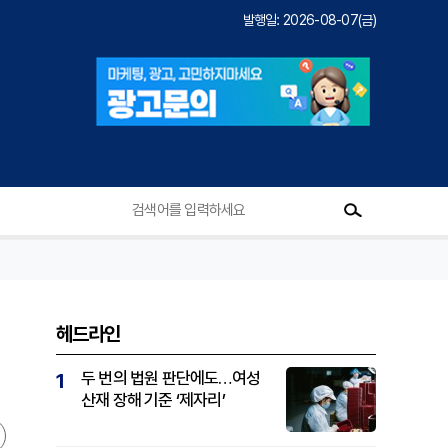
발행일: 2026-08-07(금)
헤드라인
두 번의 법원 판단에도…여성
1
산재 장해 기준 ‘제자리’