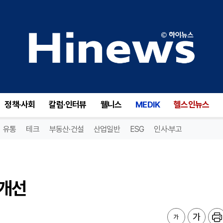
개선
정책·사회
칼럼·인터뷰
웰니스
MEDIK
헬스인뉴스
유통
테크
부동산·건설
산업일반
ESG
인사·부고
 개선