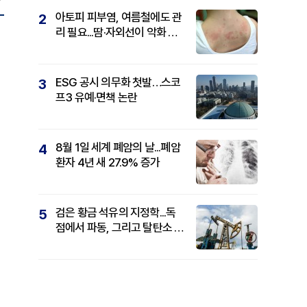
아토피 피부염, 여름철에도 관
2
리 필요...땀·자외선이 악화 요
인
ESG 공시 의무화 첫발…스코
3
프3 유예·면책 논란
8월 1일 세계 폐암의 날...폐암
4
환자 4년 새 27.9% 증가
검은 황금 석유의 지정학...독
5
점에서 파동, 그리고 탈탄소 패
권까지