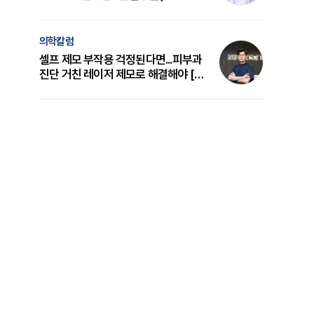
의 원리와 선택 기준 [길건 원장 칼럼]
의학칼럼
셀프 제모 부작용 걱정된다면...피부과
진단 거친 레이저 제모로 해결해야 [변
준석 원장 칼럼]