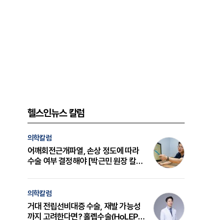
헬스인뉴스 칼럼
의학칼럼
어깨회전근개파열, 손상 정도에 따라
수술 여부 결정해야 [박근민 원장 칼
럼]
의학칼럼
거대 전립선비대증 수술, 재발 가능성
까지 고려한다면? 홀렙수술(HoLEP)