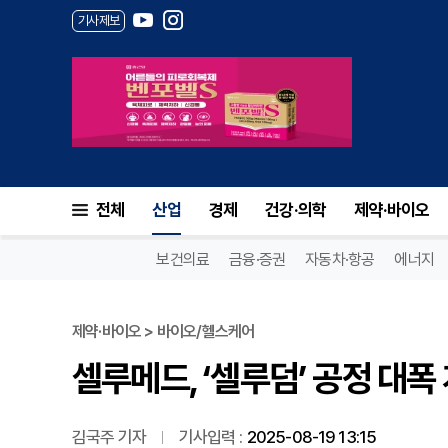
기사제보
셀루메드, ‘셀루덤’ 공정 대폭 
전체
산업
경제
건강·의학
제약·바이오
보건의료
금융·증권
자동차·항공
에너지
제약·바이오 > 바이오/헬스케어
셀루메드, ‘셀루덤’ 공정 대폭
김국주 기자
기사입력 :
2025-08-19 13:15