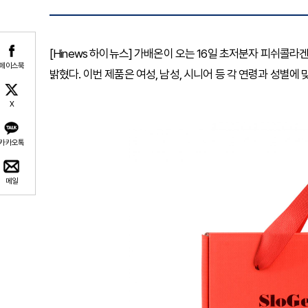
[Hinews 하이뉴스] 가배온이 오는 16일 초저분자 피쉬콜
페이스북
밝혔다. 이번 제품은 여성, 남성, 시니어 등 각 연령과 성별에
X
카카오톡
메일