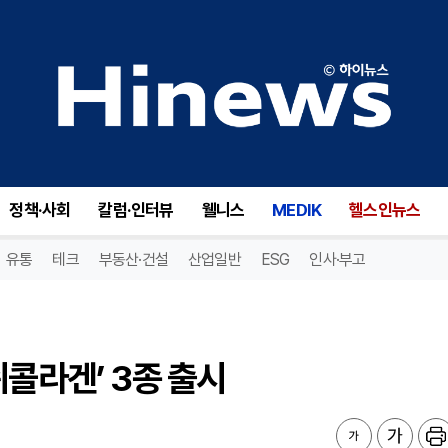
콜라겐’ 3종 출시
정책·사회
칼럼·인터뷰
웰니스
MEDIK
헬스인뉴스
유통
테크
부동산·건설
산업일반
ESG
인사·부고
쉬콜라겐’ 3종 출시