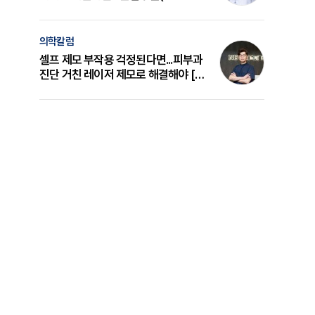
의 원리와 선택 기준 [길건 원장 칼럼]
의학칼럼
셀프 제모 부작용 걱정된다면...피부과
진단 거친 레이저 제모로 해결해야 [변
준석 원장 칼럼]