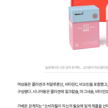
슬로에이징 시장 공략 본격화… 초저분자 피쉬콜라겐 
여성용은 콜라겐과 히알루론산, 비타민C, 비오틴을 포함했고,
구성됐다. 시니어용은 콜라겐에 밀크칼슘, 마그네슘, 비타민D
가배온 관계자는 “소비자들이 자신의 필요에 맞게 제품을 선택