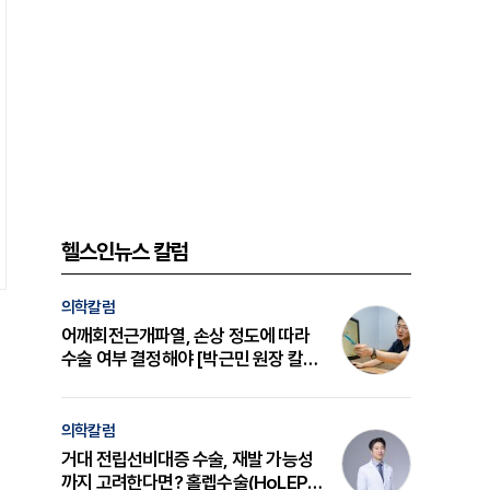
헬스인뉴스 칼럼
의학칼럼
어깨회전근개파열, 손상 정도에 따라
수술 여부 결정해야 [박근민 원장 칼
럼]
의학칼럼
거대 전립선비대증 수술, 재발 가능성
까지 고려한다면? 홀렙수술(HoLEP)