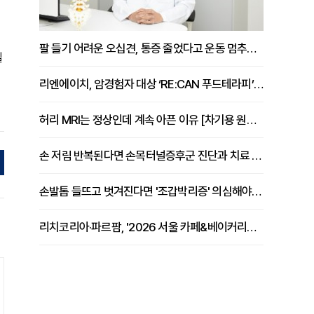
팔 들기 어려운 오십견, 통증 줄었다고 운동 멈추면 안 되는 이유 [이병욱 원장 칼럼]
될
리엔에이치, 암경험자 대상 ‘RE:CAN 푸드테라피’ 운영
허리 MRI는 정상인데 계속 아픈 이유 [차기용 원장 칼럼]
손 저림 반복된다면 손목터널증후군 진단과 치료 시기 살펴야 [김동현 원장 칼럼]
손발톱 들뜨고 벗겨진다면 '조갑박리증' 의심해야 [김철윤 원장 칼럼]
리치코리아·파르팜, '2026 서울 카페&베이커리페어 시즌2' 참가