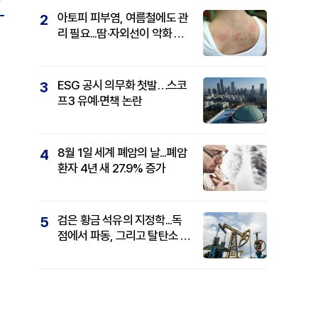
아토피 피부염, 여름철에도 관
2
리 필요...땀·자외선이 악화 요
인
ESG 공시 의무화 첫발…스코
3
프3 유예·면책 논란
8월 1일 세계 폐암의 날...폐암
4
환자 4년 새 27.9% 증가
검은 황금 석유의 지정학...독
5
점에서 파동, 그리고 탈탄소 패
권까지