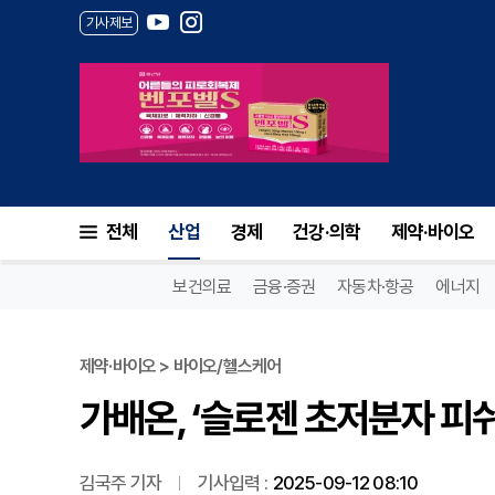
기사제보
가배온, ‘슬로젠 초저분자 피쉬
전체
산업
경제
건강·의학
제약·바이오
보건의료
금융·증권
자동차·항공
에너지
제약·바이오 > 바이오/헬스케어
가배온, ‘슬로젠 초저분자 피
김국주 기자
기사입력 :
2025-09-12 08:10