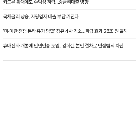
카드론 확대에도 수익성 하락…중금리대출 영향
국채금리 상승, 자영업자 대출 부담 커진다
'미·이란 전쟁 틈타 유가 담합' 정유 4사 기소…파급 효과 26조 원 달해
휴대전화 개통에 안면인증 도입...강화된 본인 절차로 민생범죄 차단