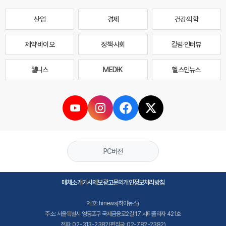
산업
경제
건강·의학
제약·바이오
정책·사회
칼럼·인터뷰
웰니스
MEDI·K
헬스인뉴스
PC버전
매체소개
기사제보
광고문의
개인정보처리방침
제호: hinews(하이뉴스)
주소: 서울특별시 영등포구 국제금융로2길 17 시티플라자 421호
전화: 02-313-2382(편집국: 02-782-2382)