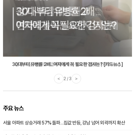
감기·독감 예방하고 면역력 높이는 4가지 영양제 [카드뉴스]
<
3 / 3
>
주요 뉴스
서울 아파트 상승거래 57% 돌파…집값 반등, 강남 넘어 외곽까지 확산