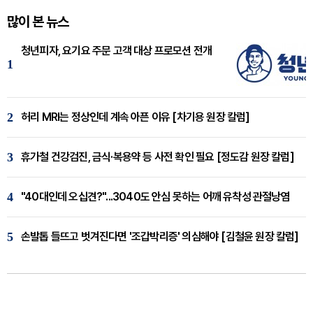
많이 본 뉴스
청년피자, 요기요 주문 고객 대상 프로모션 전개
1
2
허리 MRI는 정상인데 계속 아픈 이유 [차기용 원장 칼럼]
3
휴가철 건강검진, 금식·복용약 등 사전 확인 필요 [정도감 원장 칼럼]
4
"40대인데 오십견?"...3040도 안심 못하는 어깨 유착성 관절낭염
5
손발톱 들뜨고 벗겨진다면 '조갑박리증' 의심해야 [김철윤 원장 칼럼]