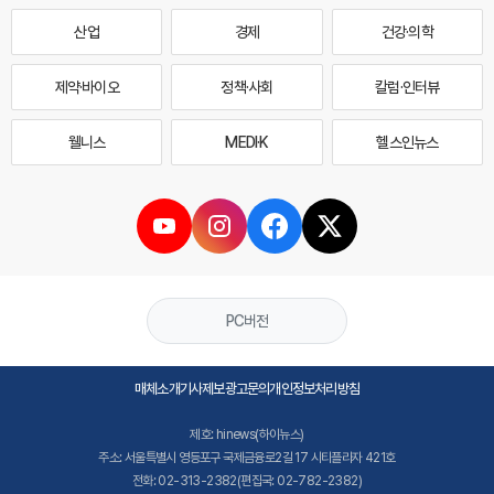
산업
경제
건강·의학
제약·바이오
정책·사회
칼럼·인터뷰
웰니스
MEDI·K
헬스인뉴스
PC버전
매체소개
기사제보
광고문의
개인정보처리방침
제호: hinews(하이뉴스)
주소: 서울특별시 영등포구 국제금융로2길 17 시티플라자 421호
전화: 02-313-2382(편집국: 02-782-2382)