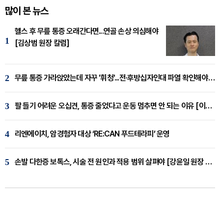
많이 본 뉴스
헬스 후 무릎 통증 오래간다면...연골 손상 의심해야
1
[김상범 원장 칼럼]
2
무릎 통증 가라앉았는데 자꾸 '휘청'...전·후방십자인대 파열 확인해야 [곽우경 원장 칼럼]
3
팔 들기 어려운 오십견, 통증 줄었다고 운동 멈추면 안 되는 이유 [이병욱 원장 칼럼]
4
리엔에이치, 암경험자 대상 ‘RE:CAN 푸드테라피’ 운영
5
손발 다한증 보톡스, 시술 전 원인과 적용 범위 살펴야 [강윤일 원장 칼럼]