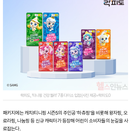
락피도, ‘티니핑 건강 젤리’ 7종 다이소 입점 (사진 제공=락피도0
패키지에는 캐치!티니핑 시즌5의 주인공 ‘하츄핑’을 비롯해 왕자핑, 오
로라핑, 나눔핑 등 신규 캐릭터가 등장해 어린이 소비자들의 눈길을 사
로잡는다.