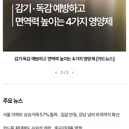
감기·독감 예방하고 면역력 높이는 4가지 영양제 [카드뉴스]
<
3 / 3
>
주요 뉴스
서울 아파트 상승거래 57% 돌파…집값 반등, 강남 넘어 외곽까지 확산
카드론 확대에도 수익성 하락…중금리대출 영향