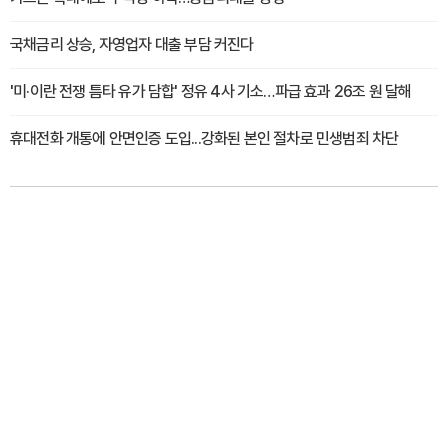
국채금리 상승, 자영업자 대출 부담 커진다
'미·이란 전쟁 틈타 유가 담합' 정유 4사 기소…파급 효과 26조 원 달해
휴대전화 개통에 안면인증 도입...강화된 본인 절차로 민생범죄 차단