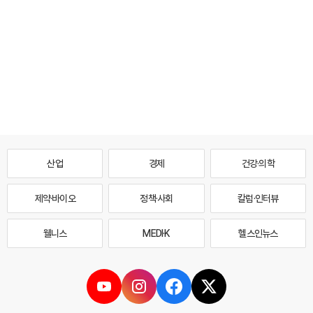
산업
경제
건강·의학
제약·바이오
정책·사회
칼럼·인터뷰
웰니스
MEDI·K
헬스인뉴스