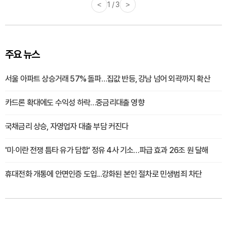
<
1 / 3
>
주요 뉴스
서울 아파트 상승거래 57% 돌파…집값 반등, 강남 넘어 외곽까지 확산
카드론 확대에도 수익성 하락…중금리대출 영향
국채금리 상승, 자영업자 대출 부담 커진다
'미·이란 전쟁 틈타 유가 담합' 정유 4사 기소…파급 효과 26조 원 달해
휴대전화 개통에 안면인증 도입...강화된 본인 절차로 민생범죄 차단