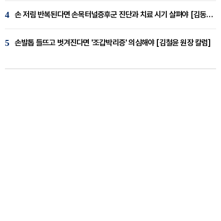
4
손 저림 반복된다면 손목터널증후군 진단과 치료 시기 살펴야 [김동현 원장 칼럼]
5
손발톱 들뜨고 벗겨진다면 '조갑박리증' 의심해야 [김철윤 원장 칼럼]