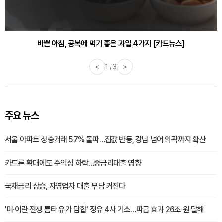
바쁜 아침, 공복에 먹기 좋은 과일 4가지 [카드뉴스]
<
1 / 3
>
주요 뉴스
서울 아파트 상승거래 57% 돌파…집값 반등, 강남 넘어 외곽까지 확산
카드론 확대에도 수익성 하락…중금리대출 영향
국채금리 상승, 자영업자 대출 부담 커진다
'미·이란 전쟁 틈타 유가 담합' 정유 4사 기소…파급 효과 26조 원 달해