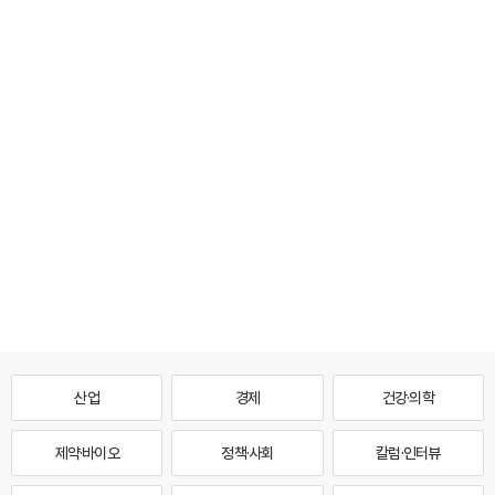
산업
경제
건강·의학
제약·바이오
정책·사회
칼럼·인터뷰