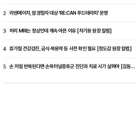
2
리엔에이치, 암경험자 대상 ‘RE:CAN 푸드테라피’ 운영
3
허리 MRI는 정상인데 계속 아픈 이유 [차기용 원장 칼럼]
4
휴가철 건강검진, 금식·복용약 등 사전 확인 필요 [정도감 원장 칼럼]
5
손 저림 반복된다면 손목터널증후군 진단과 치료 시기 살펴야 [김동현 원장 칼럼]