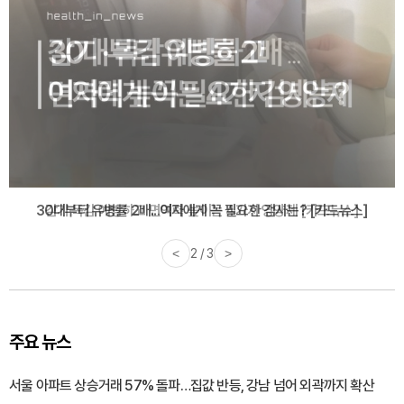
감기·독감 예방하고 면역력 높이는 4가지 영양제 [카드뉴스]
<
3 / 3
>
주요 뉴스
서울 아파트 상승거래 57% 돌파…집값 반등, 강남 넘어 외곽까지 확산