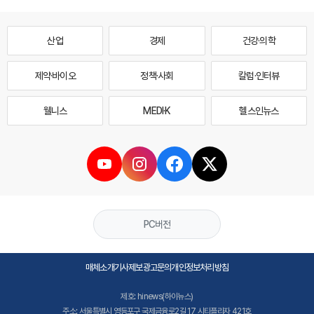
산업
경제
건강·의학
제약·바이오
정책·사회
칼럼·인터뷰
웰니스
MEDI·K
헬스인뉴스
PC버전
매체소개
기사제보
광고문의
개인정보처리방침
제호: hinews(하이뉴스)
주소: 서울특별시 영등포구 국제금융로2길 17 시티플라자 421호