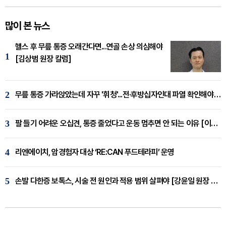
많이 본 뉴스
헬스 후 무릎 통증 오래간다면...연골 손상 의심해야
1
[김상범 원장 칼럼]
2
무릎 통증 가라앉았는데 자꾸 '휘청'...전·후방십자인대 파열 확인해야 [곽우경 원장 칼럼]
3
팔 들기 어려운 오십견, 통증 줄었다고 운동 멈추면 안 되는 이유 [이병욱 원장 칼럼]
4
리엔에이치, 암경험자 대상 ‘RE:CAN 푸드테라피’ 운영
5
손발 다한증 보톡스, 시술 전 원인과 적용 범위 살펴야 [강윤일 원장 칼럼]