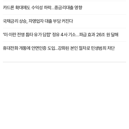
카드론 확대에도 수익성 하락…중금리대출 영향
국채금리 상승, 자영업자 대출 부담 커진다
'미·이란 전쟁 틈타 유가 담합' 정유 4사 기소…파급 효과 26조 원 달해
휴대전화 개통에 안면인증 도입...강화된 본인 절차로 민생범죄 차단