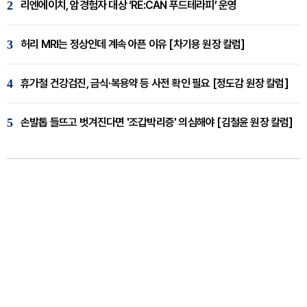
2
리엔에이치, 암경험자 대상 ‘RE:CAN 푸드테라피’ 운영
3
허리 MRI는 정상인데 계속 아픈 이유 [차기용 원장 칼럼]
4
휴가철 건강검진, 금식·복용약 등 사전 확인 필요 [정도감 원장 칼럼]
5
손발톱 들뜨고 벗겨진다면 '조갑박리증' 의심해야 [김철윤 원장 칼럼]