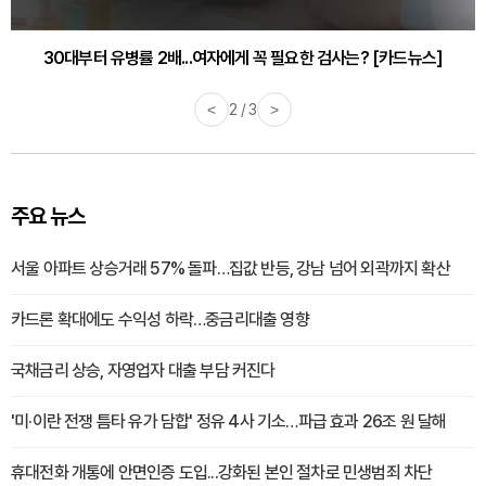
30대부터 유병률 2배...여자에게 꼭 필요한 검사는? [카드뉴스]
감기·독감 예방하고 면역력 높이는 4가지 영양제 [카드뉴스]
<
2 / 3
>
주요 뉴스
서울 아파트 상승거래 57% 돌파…집값 반등, 강남 넘어 외곽까지 확산
카드론 확대에도 수익성 하락…중금리대출 영향
국채금리 상승, 자영업자 대출 부담 커진다
'미·이란 전쟁 틈타 유가 담합' 정유 4사 기소…파급 효과 26조 원 달해
휴대전화 개통에 안면인증 도입...강화된 본인 절차로 민생범죄 차단