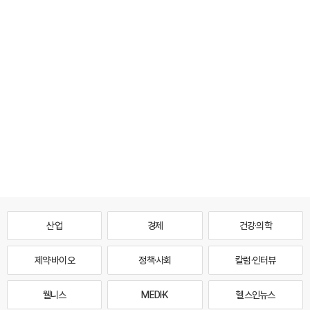
산업
경제
건강·의학
제약·바이오
정책·사회
칼럼·인터뷰
웰니스
MEDI·K
헬스인뉴스