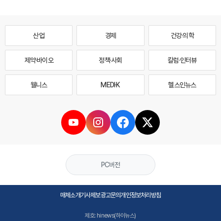
산업
경제
건강·의학
제약·바이오
정책·사회
칼럼·인터뷰
웰니스
MEDI·K
헬스인뉴스
PC버전
매체소개
기사제보
광고문의
개인정보처리방침
제호: hinews(하이뉴스)