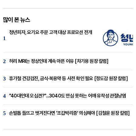
많이 본 뉴스
청년피자, 요기요 주문 고객 대상 프로모션 전개
1
2
허리 MRI는 정상인데 계속 아픈 이유 [차기용 원장 칼럼]
3
휴가철 건강검진, 금식·복용약 등 사전 확인 필요 [정도감 원장 칼럼]
4
"40대인데 오십견?"...3040도 안심 못하는 어깨 유착성 관절낭염
5
손발톱 들뜨고 벗겨진다면 '조갑박리증' 의심해야 [김철윤 원장 칼럼]