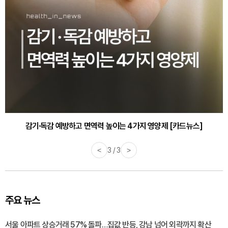
감기·독감 예방하고 면역력 높이는 4가지 영양제 [카드뉴스]
<
3 / 3
>
주요 뉴스
서울 아파트 상승거래 57% 돌파…집값 반등, 강남 넘어 외곽까지 확산