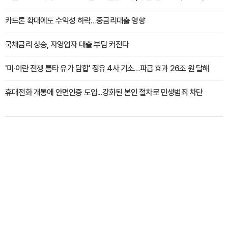
카드론 확대에도 수익성 하락…중금리대출 영향
국채금리 상승, 자영업자 대출 부담 커진다
'미·이란 전쟁 틈타 유가 담합' 정유 4사 기소…파급 효과 26조 원 달해
휴대전화 개통에 안면인증 도입...강화된 본인 절차로 민생범죄 차단