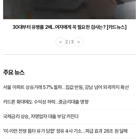
30대부터 유병률 2배...여자에게 꼭 필요한 검사는? [카드뉴스]
감기·독감 예방하고 면역력 높이는 4가지 영양제 [카드뉴스]
<
2 / 3
>
주요 뉴스
서울 아파트 상승거래 57% 돌파…집값 반등, 강남 넘어 외곽까지 확산
카드론 확대에도 수익성 하락…중금리대출 영향
국채금리 상승, 자영업자 대출 부담 커진다
'미·이란 전쟁 틈타 유가 담합' 정유 4사 기소…파급 효과 26조 원 달해