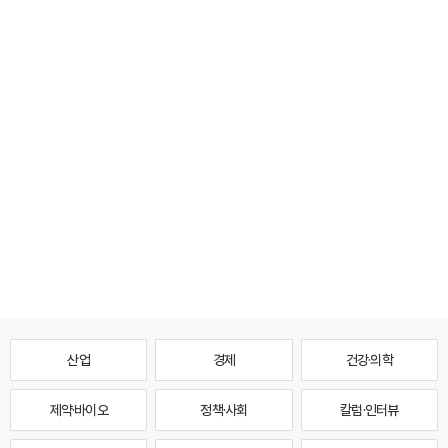
산업
경제
건강·의학
제약·바이오
정책·사회
칼럼·인터뷰