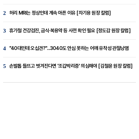
2
허리 MRI는 정상인데 계속 아픈 이유 [차기용 원장 칼럼]
3
휴가철 건강검진, 금식·복용약 등 사전 확인 필요 [정도감 원장 칼럼]
4
"40대인데 오십견?"...3040도 안심 못하는 어깨 유착성 관절낭염
5
손발톱 들뜨고 벗겨진다면 '조갑박리증' 의심해야 [김철윤 원장 칼럼]