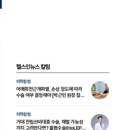
헬스인뉴스 칼럼
의학칼럼
어깨회전근개파열, 손상 정도에 따라
수술 여부 결정해야 [박근민 원장 칼
럼]
의학칼럼
거대 전립선비대증 수술, 재발 가능성
까지 고려한다면? 홀렙수술(HoLEP)