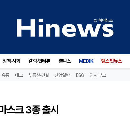
마스크 3종 출시
정책·사회
칼럼·인터뷰
웰니스
MEDIK
헬스인뉴스
유통
테크
부동산·건설
산업일반
ESG
인사·부고
 마스크 3종 출시