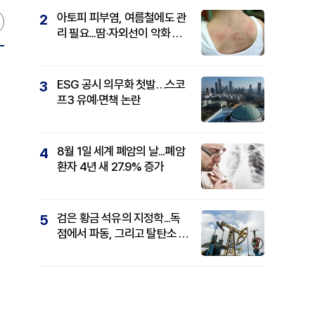
아토피 피부염, 여름철에도 관
2
리 필요...땀·자외선이 악화 요
인
ESG 공시 의무화 첫발…스코
3
프3 유예·면책 논란
8월 1일 세계 폐암의 날...폐암
4
환자 4년 새 27.9% 증가
검은 황금 석유의 지정학...독
5
점에서 파동, 그리고 탈탄소 패
권까지