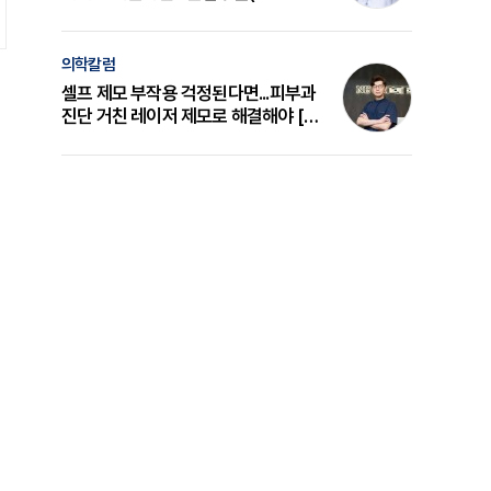
의 원리와 선택 기준 [길건 원장 칼럼]
의학칼럼
셀프 제모 부작용 걱정된다면...피부과
진단 거친 레이저 제모로 해결해야 [변
준석 원장 칼럼]