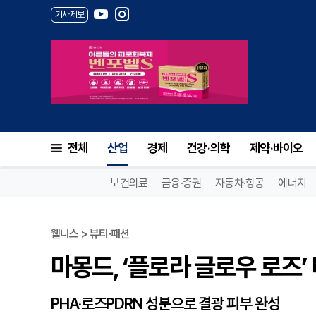
기사제보
마몽드, ‘플로라 글로우 로즈’ 
전체
산업
경제
건강·의학
제약·바이오
보건의료
금융·증권
자동차·항공
에너지
웰니스 > 뷰티·패션
마몽드, ‘플로라 글로우 로즈’
PHA·로즈PDRN 성분으로 결광 피부 완성