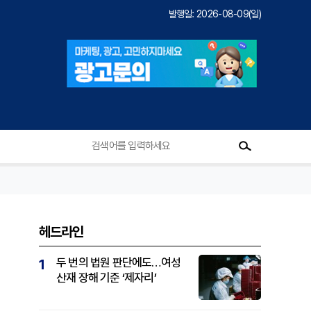
발행일: 2026-08-09(일)
헤드라인
두 번의 법원 판단에도…여성
1
산재 장해 기준 ‘제자리’