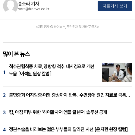
송소라 기자
다른기사 보기
sora@hinews.co.kr
<저작권자 © 하이뉴스, 무단전재 및 재배포 금지>
많이 본 뉴스
척추관협착증 치료, 양방향 척추 내시경으로 개선
1
도움 [이석원 원장 칼럼]
2
불면증과 어지럼증·이명 증상까지 반복...수면장애 원인 치료로 극복해야
3
킵, 아침 피부 위한 '하이알차저 앰플 클렌저' 솔루션 공개
4
정관수술을 바라보는 젊은 부부들의 달라진 시선 [윤지환 원장 칼럼]