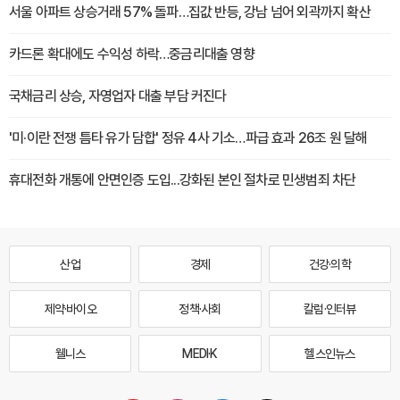
서울 아파트 상승거래 57% 돌파…집값 반등, 강남 넘어 외곽까지 확산
카드론 확대에도 수익성 하락…중금리대출 영향
국채금리 상승, 자영업자 대출 부담 커진다
'미·이란 전쟁 틈타 유가 담합' 정유 4사 기소…파급 효과 26조 원 달해
휴대전화 개통에 안면인증 도입...강화된 본인 절차로 민생범죄 차단
산업
경제
건강·의학
제약·바이오
정책·사회
칼럼·인터뷰
웰니스
MEDI·K
헬스인뉴스