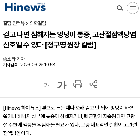
칼럼·인터뷰 > 의학칼럼
걷고 나면 심해지는 엉덩이 통증, 고관절점액낭염
신호일 수 있다 [정구영 원장 칼럼]
송소라 기자
기사입력 : 2026-06-25 10:58
가
가
[Hinews 하이뉴스] 옆으로 누울 때나 오래 걷고 난 뒤에 엉덩이 바깥
쪽이나 허벅지 상부에 통증이 심해지거나, 뻐근함이 지속된다면 고관
절 주변에 염증을 의심해볼 필요가 있다. 그중 대표적인 질환이 고관절
점액낭염이다.