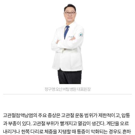
정구영 오산 버팀병원 대표원장
고관절점액낭염의 주요 증상은 고관절 운동 범위가 제한적이고, 압통
과 부종이 있다. 고관절 부위가 빨개지고 열감이 생긴다. 계단을 오르
내리거나 한쪽 다리로 체중을 지탱할 때 통증이 악화되는 경우도 흔하