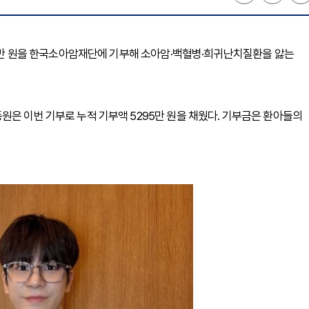
 70만 원을 한국소아암재단에 기부해 소아암·백혈병·희귀난치질환을 앓는
원은 이번 기부로 누적 기부액 5295만 원을 채웠다. 기부금은 환아들의