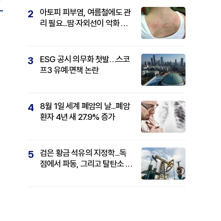
아토피 피부염, 여름철에도 관
2
리 필요...땀·자외선이 악화 요
인
ESG 공시 의무화 첫발…스코
3
프3 유예·면책 논란
8월 1일 세계 폐암의 날...폐암
4
환자 4년 새 27.9% 증가
검은 황금 석유의 지정학...독
5
점에서 파동, 그리고 탈탄소 패
권까지