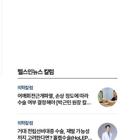
헬스인뉴스 칼럼
의학칼럼
어깨회전근개파열, 손상 정도에 따라
수술 여부 결정해야 [박근민 원장 칼
럼]
의학칼럼
거대 전립선비대증 수술, 재발 가능성
까지 고려한다면? 홀렙수술(HoLEP)