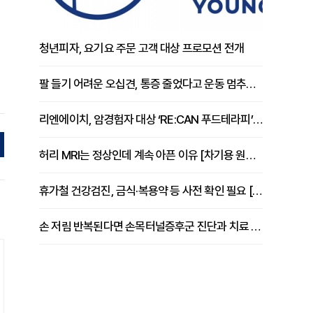
청년피자, 요기요 주문 고객 대상 프로모션 전개
팔 들기 어려운 오십견, 통증 줄었다고 운동 멈추면 안 되는 이유 [이병욱 원장 칼럼]
리엔에이치, 암경험자 대상 ‘RE:CAN 푸드테라피’ 운영
허리 MRI는 정상인데 계속 아픈 이유 [차기용 원장 칼럼]
휴가철 건강검진, 금식·복용약 등 사전 확인 필요 [정도감 원장 칼럼]
손 저림 반복된다면 손목터널증후군 진단과 치료 시기 살펴야 [김동현 원장 칼럼]