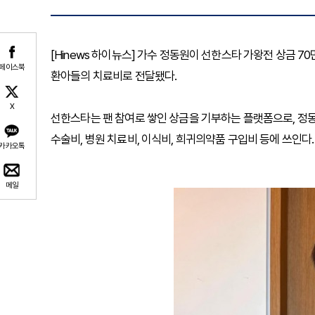
[Hinews 하이뉴스] 가수 정동원이 선한스타 가왕전 상금
페이스북
환아들의 치료비로 전달됐다.
X
선한스타는 팬 참여로 쌓인 상금을 기부하는 플랫폼으로, 정동
수술비, 병원 치료비, 이식비, 희귀의약품 구입비 등에 쓰인다.
카카오톡
메일