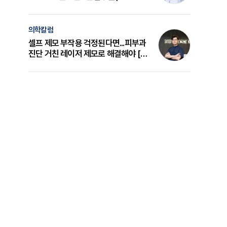
의 원리와 선택 기준 [길건 원장 칼럼]
의학칼럼
셀프 제모 부작용 걱정된다면...피부과
진단 거친 레이저 제모로 해결해야 [변
준석 원장 칼럼]