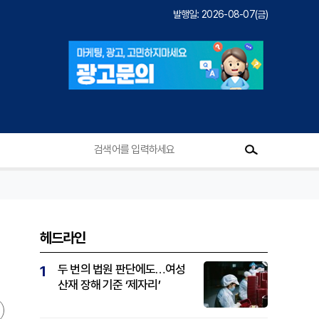
발행일: 2026-08-07(금)
헤드라인
두 번의 법원 판단에도…여성
1
산재 장해 기준 ‘제자리’