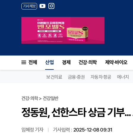
기사제보
정동원, 선한스타 상금 기부...
전체
산업
경제
건강·의학
제약·바이오
보건의료
금융·증권
자동차·항공
에너지
건강·의학 > 건강일반
정동원, 선한스타 상금 기부..
임혜정 기자
기사입력 :
2025-12-08 09:31