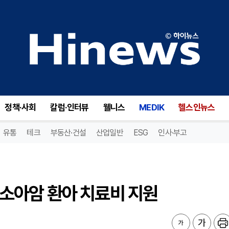
 소아암 환아 치료비 지원
정책·사회
칼럼·인터뷰
웰니스
MEDIK
헬스인뉴스
유통
테크
부동산·건설
산업일반
ESG
인사·부고
. 소아암 환아 치료비 지원