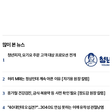
많이 본 뉴스
청년피자, 요기요 주문 고객 대상 프로모션 전개
1
2
허리 MRI는 정상인데 계속 아픈 이유 [차기용 원장 칼럼]
3
휴가철 건강검진, 금식·복용약 등 사전 확인 필요 [정도감 원장 칼럼]
4
"40대인데 오십견?"...3040도 안심 못하는 어깨 유착성 관절낭염