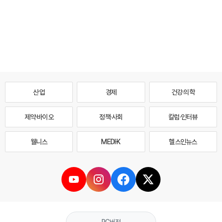
산업
경제
건강·의학
제약·바이오
정책·사회
칼럼·인터뷰
웰니스
MEDI·K
헬스인뉴스