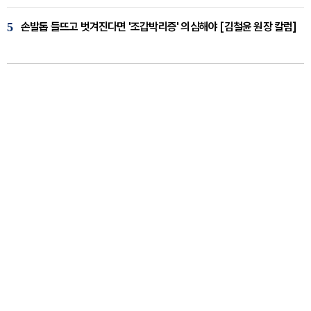
5
손발톱 들뜨고 벗겨진다면 '조갑박리증' 의심해야 [김철윤 원장 칼럼]