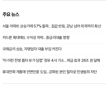
주요 뉴스
서울 아파트 상승거래 57% 돌파…집값 반등, 강남 넘어 외곽까지 확산
카드론 확대에도 수익성 하락…중금리대출 영향
국채금리 상승, 자영업자 대출 부담 커진다
'미·이란 전쟁 틈타 유가 담합' 정유 4사 기소…파급 효과 26조 원 달해
휴대전화 개통에 안면인증 도입...강화된 본인 절차로 민생범죄 차단