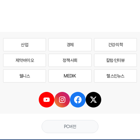
산업
경제
건강·의학
제약·바이오
정책·사회
칼럼·인터뷰
웰니스
MEDI·K
헬스인뉴스
PC버전