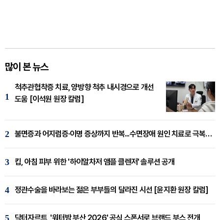
많이 본 뉴스
척추관협착증 치료, 양방향 척추 내시경으로 개선
1
도움 [이석원 원장 칼럼]
2
불면증과 어지럼증·이명 증상까지 반복...수면장애 원인 치료로 극복해야
3
킵, 아침 피부 위한 '하이알차저 앰플 클렌저' 솔루션 공개
4
정관수술을 바라보는 젊은 부부들의 달라진 시선 [윤지환 원장 칼럼]
5
닥터자르트, '워터밤 부산 2026' 공식 스폰서로 브랜드 부스 전개