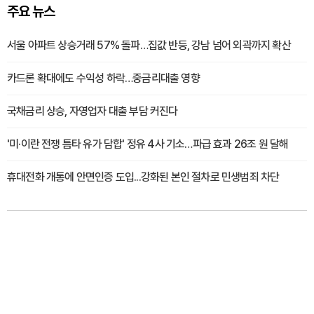
주요 뉴스
서울 아파트 상승거래 57% 돌파…집값 반등, 강남 넘어 외곽까지 확산
카드론 확대에도 수익성 하락…중금리대출 영향
국채금리 상승, 자영업자 대출 부담 커진다
'미·이란 전쟁 틈타 유가 담합' 정유 4사 기소…파급 효과 26조 원 달해
휴대전화 개통에 안면인증 도입...강화된 본인 절차로 민생범죄 차단