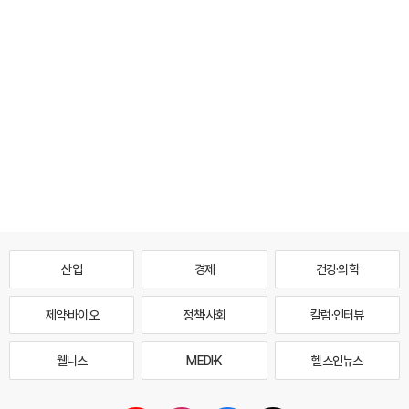
산업
경제
건강·의학
제약·바이오
정책·사회
칼럼·인터뷰
웰니스
MEDI·K
헬스인뉴스