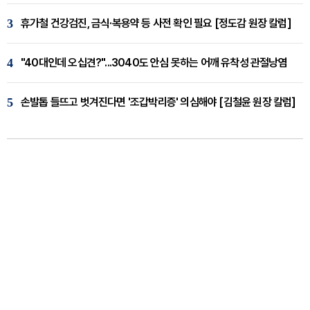
3
휴가철 건강검진, 금식·복용약 등 사전 확인 필요 [정도감 원장 칼럼]
4
"40대인데 오십견?"...3040도 안심 못하는 어깨 유착성 관절낭염
5
손발톱 들뜨고 벗겨진다면 '조갑박리증' 의심해야 [김철윤 원장 칼럼]