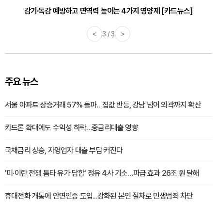
감기·독감 예방하고 면역력 높이는 4가지 영양제 [카드뉴스]
<
3 / 3
>
주요 뉴스
서울 아파트 상승거래 57% 돌파…집값 반등, 강남 넘어 외곽까지 확산
카드론 확대에도 수익성 하락…중금리대출 영향
국채금리 상승, 자영업자 대출 부담 커진다
'미·이란 전쟁 틈타 유가 담합' 정유 4사 기소…파급 효과 26조 원 달해
휴대전화 개통에 안면인증 도입...강화된 본인 절차로 민생범죄 차단