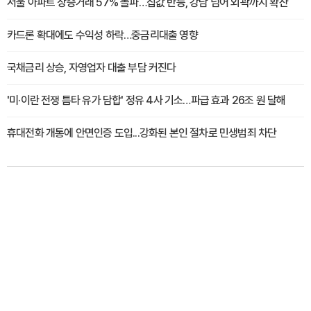
서울 아파트 상승거래 57% 돌파…집값 반등, 강남 넘어 외곽까지 확산
카드론 확대에도 수익성 하락…중금리대출 영향
국채금리 상승, 자영업자 대출 부담 커진다
'미·이란 전쟁 틈타 유가 담합' 정유 4사 기소…파급 효과 26조 원 달해
휴대전화 개통에 안면인증 도입...강화된 본인 절차로 민생범죄 차단