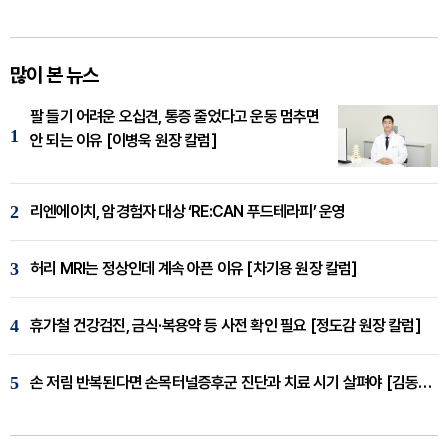
많이 본 뉴스
팔 들기 어려운 오십견, 통증 줄었다고 운동 멈추면
1
안 되는 이유 [이병욱 원장 칼럼]
2
리엔에이치, 암경험자 대상 ‘RE:CAN 푸드테라피’ 운영
3
허리 MRI는 정상인데 계속 아픈 이유 [차기용 원장 칼럼]
4
휴가철 건강검진, 금식·복용약 등 사전 확인 필요 [정도감 원장 칼럼]
5
손 저림 반복된다면 손목터널증후군 진단과 치료 시기 살펴야 [김동현 원장 칼럼]