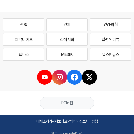
산업
경제
건강·의학
제약·바이오
정책·사회
칼럼·인터뷰
웰니스
MEDI·K
헬스인뉴스
PC버전
매체소개
기사제보
광고문의
개인정보처리방침
제호: hinews(하이뉴스)