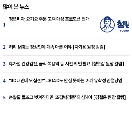
많이 본 뉴스
청년피자, 요기요 주문 고객 대상 프로모션 전개
1
2
허리 MRI는 정상인데 계속 아픈 이유 [차기용 원장 칼럼]
3
휴가철 건강검진, 금식·복용약 등 사전 확인 필요 [정도감 원장 칼럼]
4
"40대인데 오십견?"...3040도 안심 못하는 어깨 유착성 관절낭염
5
손발톱 들뜨고 벗겨진다면 '조갑박리증' 의심해야 [김철윤 원장 칼럼]