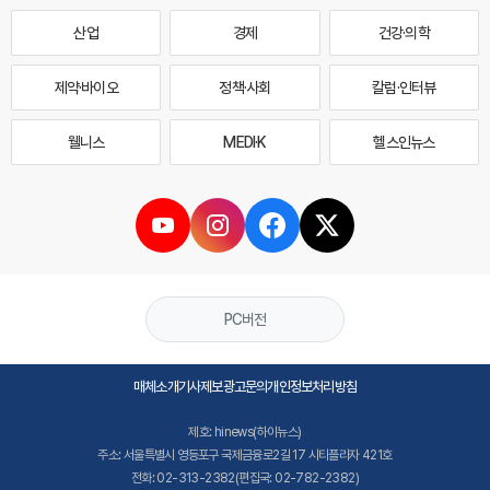
산업
경제
건강·의학
제약·바이오
정책·사회
칼럼·인터뷰
웰니스
MEDI·K
헬스인뉴스
PC버전
매체소개
기사제보
광고문의
개인정보처리방침
제호: hinews(하이뉴스)
주소: 서울특별시 영등포구 국제금융로2길 17 시티플라자 421호
전화: 02-313-2382(편집국: 02-782-2382)