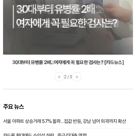
감기·독감 예방하고 면역력 높이는 4가지 영양제 [카드뉴스]
<
3 / 3
>
주요 뉴스
서울 아파트 상승거래 57% 돌파…집값 반등, 강남 넘어 외곽까지 확산
카드론 확대에도 수익성 하락…중금리대출 영향