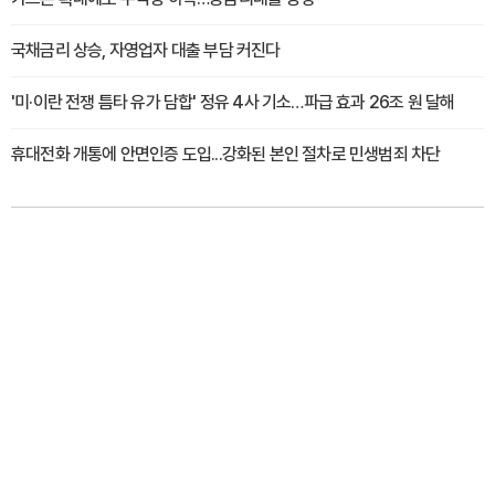
국채금리 상승, 자영업자 대출 부담 커진다
'미·이란 전쟁 틈타 유가 담합' 정유 4사 기소…파급 효과 26조 원 달해
휴대전화 개통에 안면인증 도입...강화된 본인 절차로 민생범죄 차단