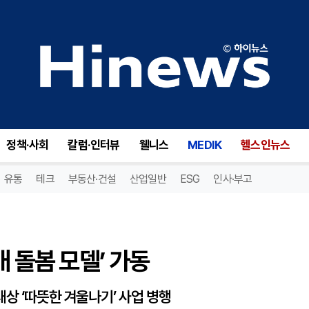
 돌봄 모델’ 가동
정책·사회
칼럼·인터뷰
웰니스
MEDIK
헬스인뉴스
유통
테크
부동산·건설
산업일반
ESG
인사·부고
매 돌봄 모델’ 가동
상 ‘따뜻한 겨울나기’ 사업 병행