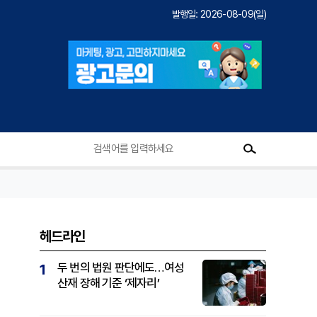
발행일: 2026-08-09(일)
헤드라인
두 번의 법원 판단에도…여성
1
산재 장해 기준 ‘제자리’