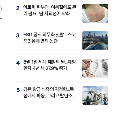
아토피 피부염, 여름철에도 관
2
리 필요...땀·자외선이 악화 요
인
ESG 공시 의무화 첫발…스코
3
프3 유예·면책 논란
8월 1일 세계 폐암의 날...폐암
4
환자 4년 새 27.9% 증가
검은 황금 석유의 지정학...독
5
점에서 파동, 그리고 탈탄소 패
권까지