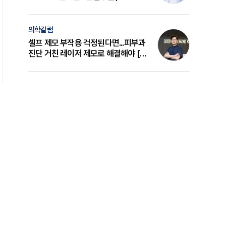
의 원리와 선택 기준 [길건 원장 칼럼]
의학칼럼
셀프 제모 부작용 걱정된다면...피부과
진단 거친 레이저 제모로 해결해야 [변
준석 원장 칼럼]