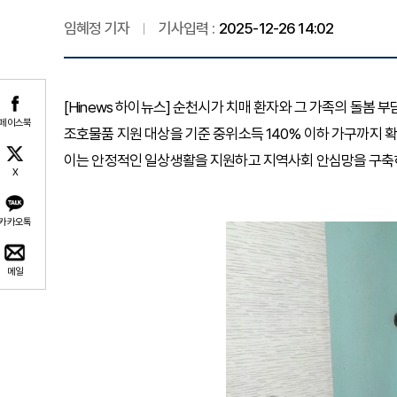
임혜정 기자
기사입력 :
2025-12-26 14:02
[Hinews 하이뉴스] 순천시가 치매 환자와 그 가족의 돌봄
페이스북
조호물품 지원 대상을 기준 중위소득 140% 이하 가구까지 
이는 안정적인 일상생활을 지원하고 지역사회 안심망을 구축
X
카카오톡
메일