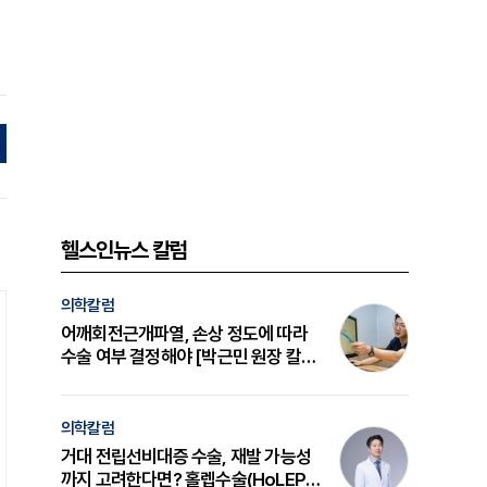
헬스인뉴스 칼럼
의학칼럼
어깨회전근개파열, 손상 정도에 따라
수술 여부 결정해야 [박근민 원장 칼
럼]
의학칼럼
거대 전립선비대증 수술, 재발 가능성
까지 고려한다면? 홀렙수술(HoLEP)