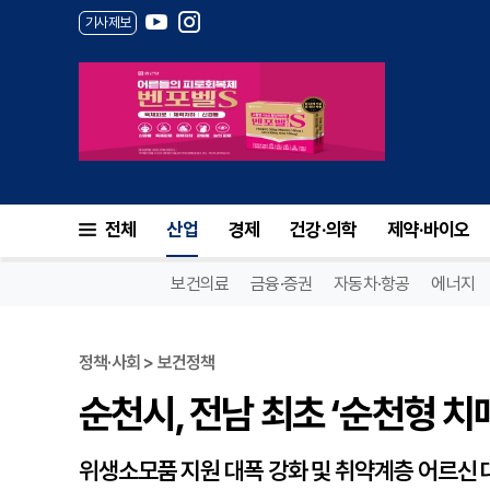
기사제보
순천시, 전남 최초 ‘순천형 치매
전체
산업
경제
건강·의학
제약·바이오
보건의료
금융·증권
자동차·항공
에너지
정책·사회 > 보건정책
순천시, 전남 최초 ‘순천형 치
위생소모품 지원 대폭 강화 및 취약계층 어르신 대