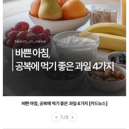
바쁜 아침, 공복에 먹기 좋은 과일 4가지 [카드뉴스]
<
1 / 3
>