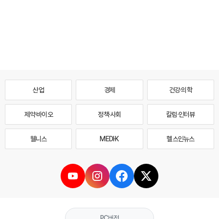
산업
경제
건강·의학
제약·바이오
정책·사회
칼럼·인터뷰
웰니스
MEDI·K
헬스인뉴스
PC버전