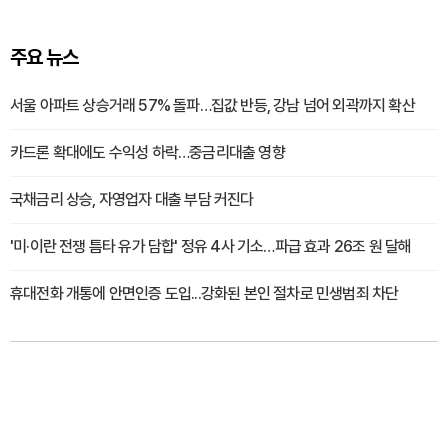
주요 뉴스
서울 아파트 상승거래 57% 돌파…집값 반등, 강남 넘어 외곽까지 확산
카드론 확대에도 수익성 하락…중금리대출 영향
국채금리 상승, 자영업자 대출 부담 커진다
'미·이란 전쟁 틈타 유가 담합' 정유 4사 기소…파급 효과 26조 원 달해
휴대전화 개통에 안면인증 도입...강화된 본인 절차로 민생범죄 차단