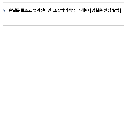
5
손발톱 들뜨고 벗겨진다면 '조갑박리증' 의심해야 [김철윤 원장 칼럼]