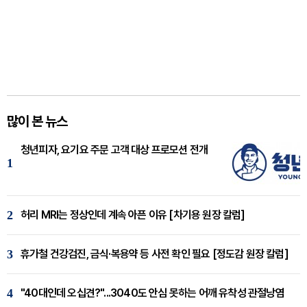
많이 본 뉴스
청년피자, 요기요 주문 고객 대상 프로모션 전개
1
2
허리 MRI는 정상인데 계속 아픈 이유 [차기용 원장 칼럼]
3
휴가철 건강검진, 금식·복용약 등 사전 확인 필요 [정도감 원장 칼럼]
4
"40대인데 오십견?"...3040도 안심 못하는 어깨 유착성 관절낭염