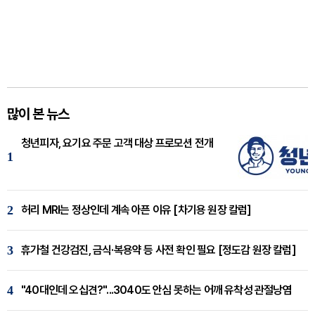
많이 본 뉴스
청년피자, 요기요 주문 고객 대상 프로모션 전개
1
2
허리 MRI는 정상인데 계속 아픈 이유 [차기용 원장 칼럼]
3
휴가철 건강검진, 금식·복용약 등 사전 확인 필요 [정도감 원장 칼럼]
4
"40대인데 오십견?"...3040도 안심 못하는 어깨 유착성 관절낭염