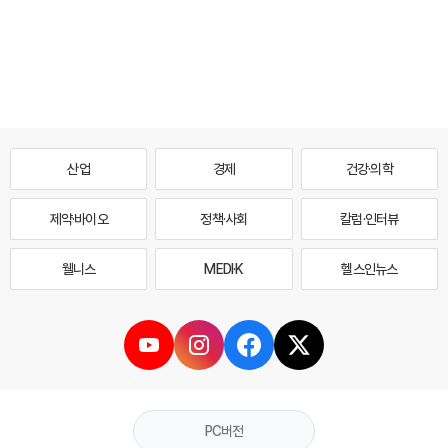
산업
경제
건강·의학
제약·바이오
정책·사회
칼럼·인터뷰
웰니스
MEDI·K
헬스인뉴스
PC버전