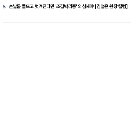
5
손발톱 들뜨고 벗겨진다면 '조갑박리증' 의심해야 [김철윤 원장 칼럼]