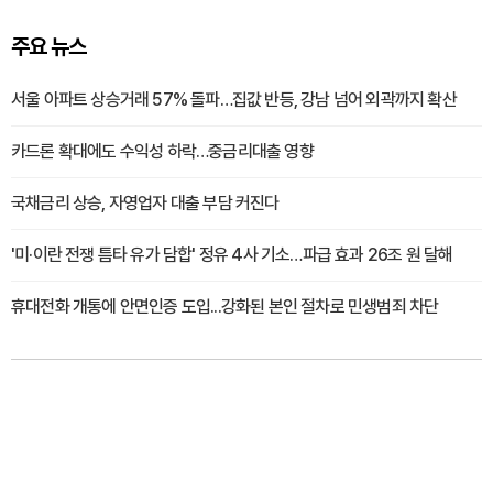
주요 뉴스
서울 아파트 상승거래 57% 돌파…집값 반등, 강남 넘어 외곽까지 확산
카드론 확대에도 수익성 하락…중금리대출 영향
국채금리 상승, 자영업자 대출 부담 커진다
'미·이란 전쟁 틈타 유가 담합' 정유 4사 기소…파급 효과 26조 원 달해
휴대전화 개통에 안면인증 도입...강화된 본인 절차로 민생범죄 차단