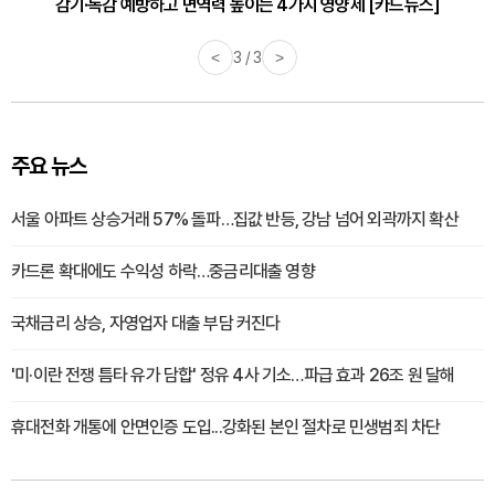
감기·독감 예방하고 면역력 높이는 4가지 영양제 [카드뉴스]
<
3 / 3
>
주요 뉴스
서울 아파트 상승거래 57% 돌파…집값 반등, 강남 넘어 외곽까지 확산
카드론 확대에도 수익성 하락…중금리대출 영향
국채금리 상승, 자영업자 대출 부담 커진다
'미·이란 전쟁 틈타 유가 담합' 정유 4사 기소…파급 효과 26조 원 달해
휴대전화 개통에 안면인증 도입...강화된 본인 절차로 민생범죄 차단