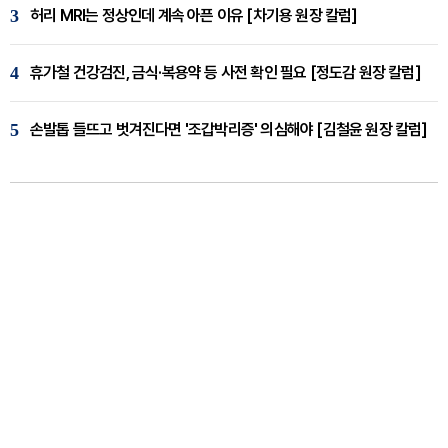
3
허리 MRI는 정상인데 계속 아픈 이유 [차기용 원장 칼럼]
4
휴가철 건강검진, 금식·복용약 등 사전 확인 필요 [정도감 원장 칼럼]
5
손발톱 들뜨고 벗겨진다면 '조갑박리증' 의심해야 [김철윤 원장 칼럼]