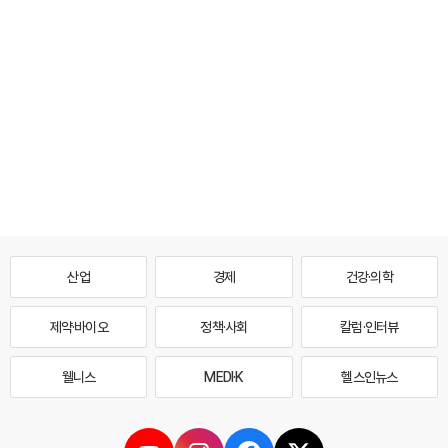
산업
경제
건강·의학
제약·바이오
정책·사회
칼럼·인터뷰
웰니스
MEDI·K
헬스인뉴스