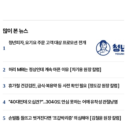
많이 본 뉴스
청년피자, 요기요 주문 고객 대상 프로모션 전개
1
2
허리 MRI는 정상인데 계속 아픈 이유 [차기용 원장 칼럼]
3
휴가철 건강검진, 금식·복용약 등 사전 확인 필요 [정도감 원장 칼럼]
4
"40대인데 오십견?"...3040도 안심 못하는 어깨 유착성 관절낭염
5
손발톱 들뜨고 벗겨진다면 '조갑박리증' 의심해야 [김철윤 원장 칼럼]