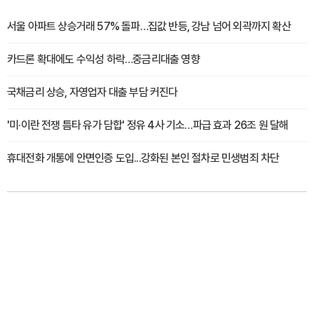
서울 아파트 상승거래 57% 돌파…집값 반등, 강남 넘어 외곽까지 확산
카드론 확대에도 수익성 하락…중금리대출 영향
국채금리 상승, 자영업자 대출 부담 커진다
'미·이란 전쟁 틈타 유가 담합' 정유 4사 기소…파급 효과 26조 원 달해
휴대전화 개통에 안면인증 도입...강화된 본인 절차로 민생범죄 차단