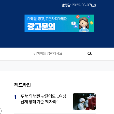
발행일: 2026-08-07(금)
헤드라인
두 번의 법원 판단에도…여성
1
산재 장해 기준 ‘제자리’