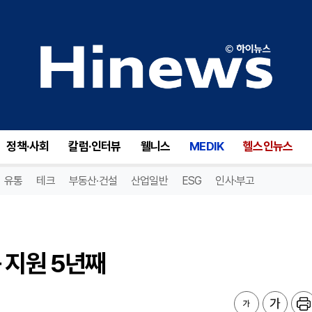
지원 5년째
정책·사회
칼럼·인터뷰
웰니스
MEDIK
헬스인뉴스
유통
테크
부동산·건설
산업일반
ESG
인사·부고
 지원 5년째