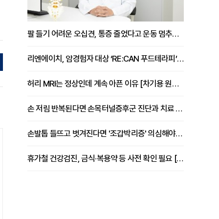
팔 들기 어려운 오십견, 통증 줄었다고 운동 멈추면 안 되는 이유 [이병욱 원장 칼럼]
리엔에이치, 암경험자 대상 ‘RE:CAN 푸드테라피’ 운영
허리 MRI는 정상인데 계속 아픈 이유 [차기용 원장 칼럼]
손 저림 반복된다면 손목터널증후군 진단과 치료 시기 살펴야 [김동현 원장 칼럼]
손발톱 들뜨고 벗겨진다면 '조갑박리증' 의심해야 [김철윤 원장 칼럼]
휴가철 건강검진, 금식·복용약 등 사전 확인 필요 [정도감 원장 칼럼]