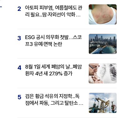
아토피 피부염, 여름철에도 관
2
리 필요...땀·자외선이 악화 요
인
ESG 공시 의무화 첫발…스코
3
프3 유예·면책 논란
8월 1일 세계 폐암의 날...폐암
4
환자 4년 새 27.9% 증가
검은 황금 석유의 지정학...독
5
점에서 파동, 그리고 탈탄소 패
권까지