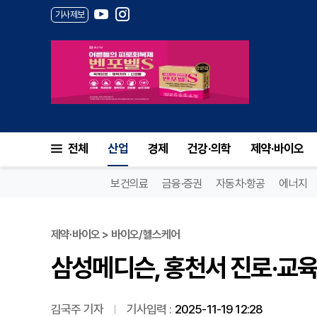
기사제보
삼성메디슨, 홍천서 진로·교육 
전체
산업
경제
건강·의학
제약·바이오
보건의료
금융·증권
자동차·항공
에너지
제약·바이오 > 바이오/헬스케어
삼성메디슨, 홍천서 진로·교육
김국주 기자
기사입력 :
2025-11-19 12:28