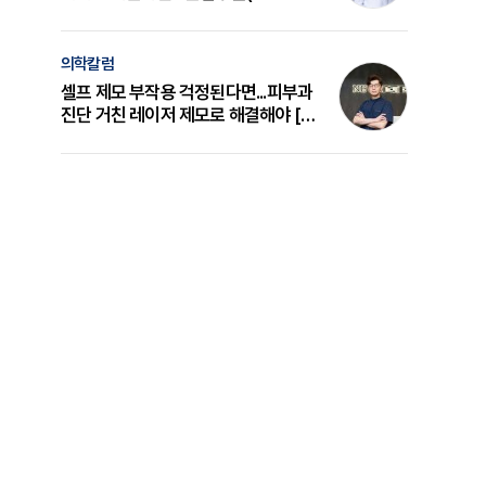
의 원리와 선택 기준 [길건 원장 칼럼]
의학칼럼
셀프 제모 부작용 걱정된다면...피부과
진단 거친 레이저 제모로 해결해야 [변
준석 원장 칼럼]