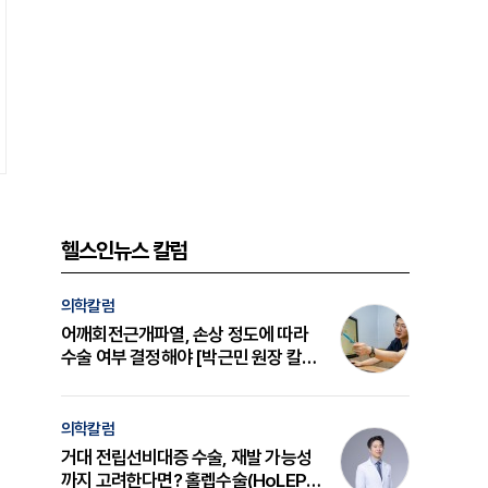
헬스인뉴스 칼럼
의학칼럼
어깨회전근개파열, 손상 정도에 따라
수술 여부 결정해야 [박근민 원장 칼
럼]
의학칼럼
거대 전립선비대증 수술, 재발 가능성
까지 고려한다면? 홀렙수술(HoLEP)