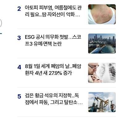
아토피 피부염, 여름철에도 관
2
리 필요...땀·자외선이 악화 요
인
ESG 공시 의무화 첫발…스코
3
프3 유예·면책 논란
8월 1일 세계 폐암의 날...폐암
4
환자 4년 새 27.9% 증가
검은 황금 석유의 지정학...독
5
점에서 파동, 그리고 탈탄소 패
권까지