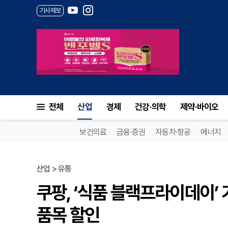
기사제보
전체
산업
경제
건강·의학
제약·바이오
보건의료
금융·증권
자동차·항공
에너지
산업 > 유통
쿠팡, ‘식품 블랙프라이데이’ 
품목 할인