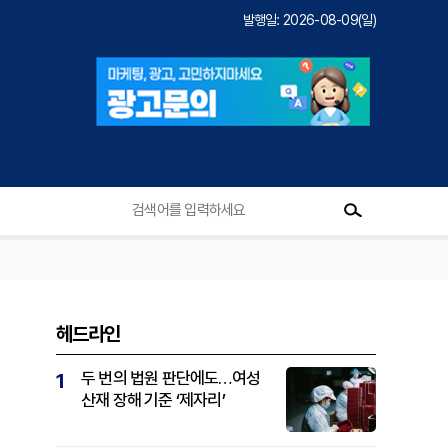
발행일: 2026-08-09(일)
헤드라인
두 번의 법원 판단에도…여성
1
산재 장해 기준 ‘제자리’