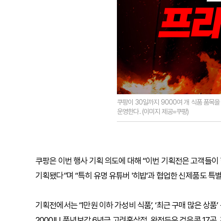
쿠팡이 30일까지 9000여 개 식품 품목
운영한다. (이미지 제공=쿠팡)
쿠팡은 이번 행사 기획 의도에 대해 “이번 기획전은 고객들이
기획됐다”며 “특히 유명 유튜버 '히밥'과 협업한 신제품도 특
기획전에서는 ‘1만원 이하 가성비 식품’, ‘최근 구매 많은 상
2000IU, 풍년보감 6년근 고려홍삼정, 완전두유 검은콩 17