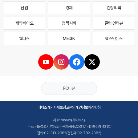
산업
경제
건강·의학
제약·바이오
정책·사회
칼럼·인터뷰
웰니스
MEDI·K
헬스인뉴스
PC버전
매체소개
기사제보
광고문의
개인정보처리방침
제호: hinews(하이뉴스)
주소: 서울특별시 영등포구 국제금융로2길 17 시티플라자 421호
전화: 02-313-2382(편집국: 02-782-2382)