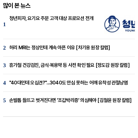
많이 본 뉴스
청년피자, 요기요 주문 고객 대상 프로모션 전개
1
2
허리 MRI는 정상인데 계속 아픈 이유 [차기용 원장 칼럼]
3
휴가철 건강검진, 금식·복용약 등 사전 확인 필요 [정도감 원장 칼럼]
4
"40대인데 오십견?"...3040도 안심 못하는 어깨 유착성 관절낭염
5
손발톱 들뜨고 벗겨진다면 '조갑박리증' 의심해야 [김철윤 원장 칼럼]