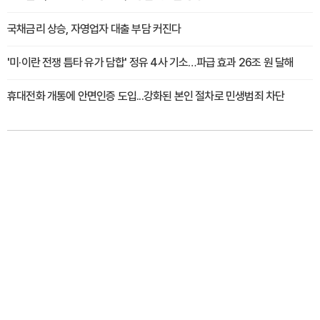
국채금리 상승, 자영업자 대출 부담 커진다
'미·이란 전쟁 틈타 유가 담합' 정유 4사 기소…파급 효과 26조 원 달해
휴대전화 개통에 안면인증 도입...강화된 본인 절차로 민생범죄 차단