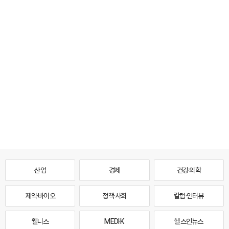
산업
경제
건강·의학
제약·바이오
정책·사회
칼럼·인터뷰
웰니스
MEDI·K
헬스인뉴스