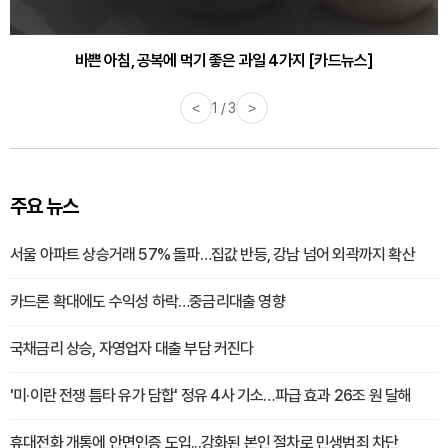
바쁜 아침, 공복에 먹기 좋은 과일 4가지 [카드뉴스]
<
1 / 3
>
주요 뉴스
서울 아파트 상승거래 57% 돌파…집값 반등, 강남 넘어 외곽까지 확산
카드론 확대에도 수익성 하락…중금리대출 영향
국채금리 상승, 자영업자 대출 부담 커진다
'미·이란 전쟁 틈타 유가 담합' 정유 4사 기소…파급 효과 26조 원 달해
휴대전화 개통에 안면인증 도입...강화된 본인 절차로 민생범죄 차단