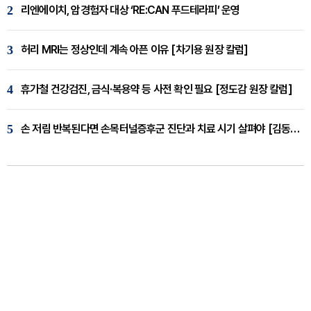
2
리엔에이치, 암경험자 대상 ‘RE:CAN 푸드테라피’ 운영
3
허리 MRI는 정상인데 계속 아픈 이유 [차기용 원장 칼럼]
4
휴가철 건강검진, 금식·복용약 등 사전 확인 필요 [정도감 원장 칼럼]
5
손 저림 반복된다면 손목터널증후군 진단과 치료 시기 살펴야 [김동현 원장 칼럼]