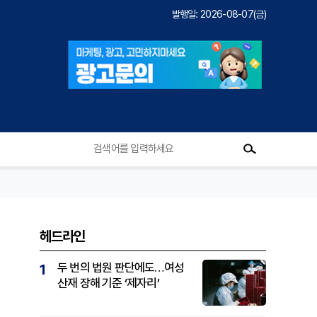
발행일: 2026-08-07(금)
헤드라인
두 번의 법원 판단에도…여성
1
산재 장해 기준 ‘제자리’