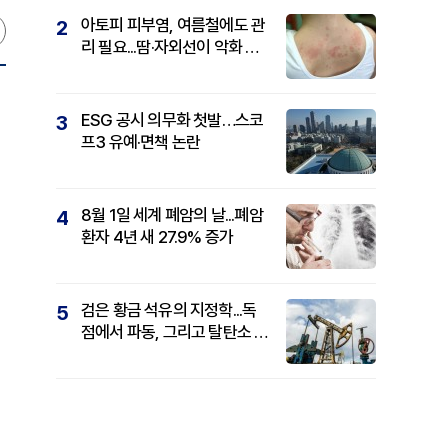
아토피 피부염, 여름철에도 관
2
리 필요...땀·자외선이 악화 요
인
ESG 공시 의무화 첫발…스코
3
프3 유예·면책 논란
8월 1일 세계 폐암의 날...폐암
4
환자 4년 새 27.9% 증가
검은 황금 석유의 지정학...독
5
점에서 파동, 그리고 탈탄소 패
권까지