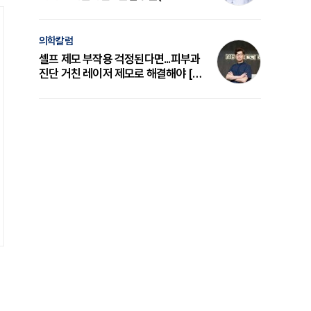
의 원리와 선택 기준 [길건 원장 칼럼]
의학칼럼
셀프 제모 부작용 걱정된다면...피부과
진단 거친 레이저 제모로 해결해야 [변
준석 원장 칼럼]