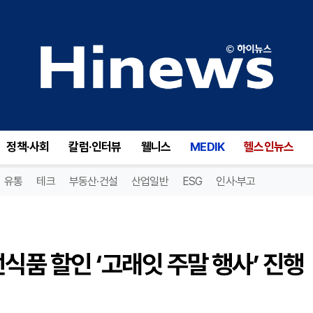
식품 할인 ‘고래잇 주말 행사’ 진행
정책·사회
칼럼·인터뷰
웰니스
MEDIK
헬스인뉴스
유통
테크
부동산·건설
산업일반
ESG
인사·부고
식품 할인 ‘고래잇 주말 행사’ 진행