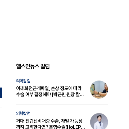
헬스인뉴스 칼럼
의학칼럼
어깨회전근개파열, 손상 정도에 따라
수술 여부 결정해야 [박근민 원장 칼
럼]
의학칼럼
거대 전립선비대증 수술, 재발 가능성
까지 고려한다면? 홀렙수술(HoLEP)