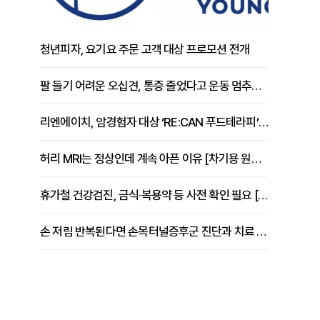
청년피자, 요기요 주문 고객 대상 프로모션 전개
팔 들기 어려운 오십견, 통증 줄었다고 운동 멈추면 안 되는 이유 [이병욱 원장 칼럼]
리엔에이치, 암경험자 대상 ‘RE:CAN 푸드테라피’ 운영
허리 MRI는 정상인데 계속 아픈 이유 [차기용 원장 칼럼]
휴가철 건강검진, 금식·복용약 등 사전 확인 필요 [정도감 원장 칼럼]
손 저림 반복된다면 손목터널증후군 진단과 치료 시기 살펴야 [김동현 원장 칼럼]