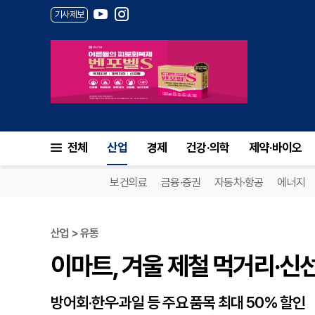
기사제보
이마트, 겨울 제철 먹거리·신선
전체
산업
경제
건강·의학
제약·바이오
보건의료
금융·증권
자동차·항공
에너지
산업 > 유통
이마트, 겨울 제철 먹거리·신선
방어회·한우·과일 등 주요 품목 최대 50% 할인