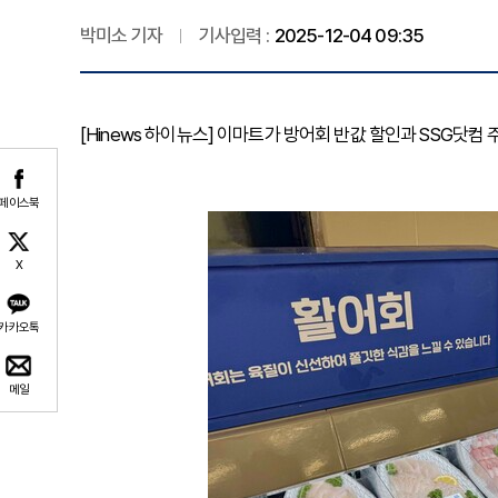
박미소 기자
기사입력 :
2025-12-04 09:35
[Hinews 하이뉴스] 이마트가 방어회 반값 할인과 SSG닷컴
페이스북
X
카카오톡
메일