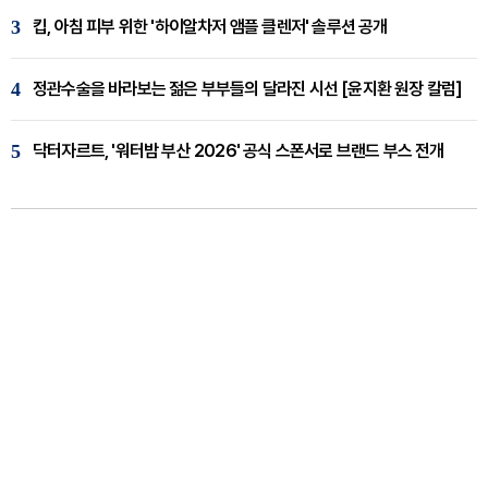
3
킵, 아침 피부 위한 '하이알차저 앰플 클렌저' 솔루션 공개
4
정관수술을 바라보는 젊은 부부들의 달라진 시선 [윤지환 원장 칼럼]
5
닥터자르트, '워터밤 부산 2026' 공식 스폰서로 브랜드 부스 전개