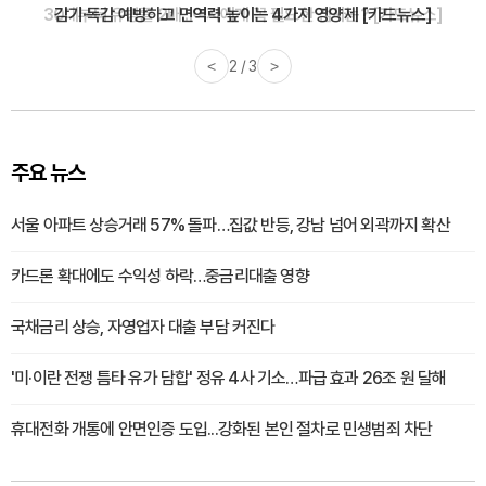
감기·독감 예방하고 면역력 높이는 4가지 영양제 [카드뉴스]
<
3 / 3
>
주요 뉴스
서울 아파트 상승거래 57% 돌파…집값 반등, 강남 넘어 외곽까지 확산
카드론 확대에도 수익성 하락…중금리대출 영향
국채금리 상승, 자영업자 대출 부담 커진다
'미·이란 전쟁 틈타 유가 담합' 정유 4사 기소…파급 효과 26조 원 달해
휴대전화 개통에 안면인증 도입...강화된 본인 절차로 민생범죄 차단