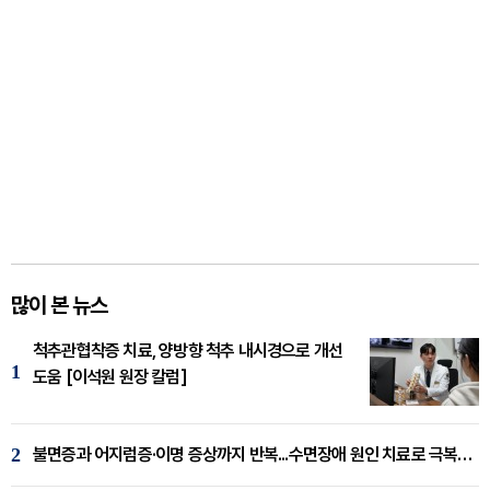
많이 본 뉴스
척추관협착증 치료, 양방향 척추 내시경으로 개선
1
도움 [이석원 원장 칼럼]
2
불면증과 어지럼증·이명 증상까지 반복...수면장애 원인 치료로 극복해야