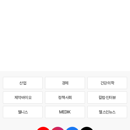
산업
경제
건강·의학
제약·바이오
정책·사회
칼럼·인터뷰
웰니스
MEDI·K
헬스인뉴스