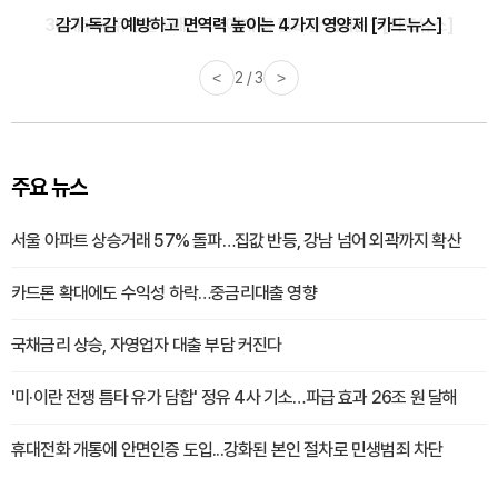
감기·독감 예방하고 면역력 높이는 4가지 영양제 [카드뉴스]
<
3 / 3
>
주요 뉴스
서울 아파트 상승거래 57% 돌파…집값 반등, 강남 넘어 외곽까지 확산
카드론 확대에도 수익성 하락…중금리대출 영향
국채금리 상승, 자영업자 대출 부담 커진다
'미·이란 전쟁 틈타 유가 담합' 정유 4사 기소…파급 효과 26조 원 달해
휴대전화 개통에 안면인증 도입...강화된 본인 절차로 민생범죄 차단