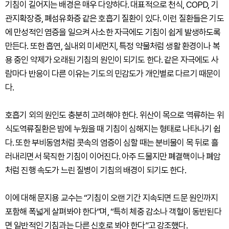
기침이 길어지는 배경은 매우 다양하다. 대표적으로 천식, COPD, 기
관지확장증, 폐섬유화증 같은 호흡기 질환이 있다. 이런 질환들은 기도
에 만성적인 염증을 일으켜 사소한 자극에도 기침이 쉽게 발생하도록
만든다. 또한 흡연, 실내외 미세먼지, 특정 약물처럼 생활 환경이나 복
용 중인 약제가 오래된 기침의 원인이 되기도 한다. 같은 자극에도 사
람마다 반응이 다른 이유는 기도의 민감도가 개인별로 다르기 때문이
다.
호흡기 외의 원인도 충분히 고려해야 한다. 위산이 목으로 역류하는 위
식도역류질환은 밤에 누웠을 때 기침이 심해지는 형태로 나타나기 쉽
다. 또한 부비동염처럼 콧속의 염증이 심할 때는 분비물이 목 뒤로 흘
러내리면서 묵직한 기침이 이어진다. 아주 드물지만 폐결핵이나 폐암
처럼 진행 속도가 느린 질병이 기침의 배경이 되기도 한다.
이에 대해 문지용 교수는 “기침이 오랜 기간 지속되면 드문 원인까지
포함해 폭넓게 살펴봐야 한다”며, “특히 체중 감소나 객혈이 동반된다
면 일반적인 기침과는 다른 신호로 봐야 한다”고 강조했다.