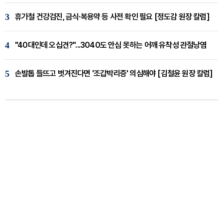
3
휴가철 건강검진, 금식·복용약 등 사전 확인 필요 [정도감 원장 칼럼]
4
"40대인데 오십견?"...3040도 안심 못하는 어깨 유착성 관절낭염
5
손발톱 들뜨고 벗겨진다면 '조갑박리증' 의심해야 [김철윤 원장 칼럼]