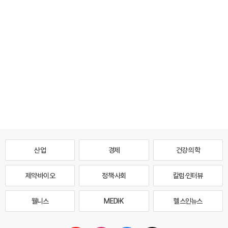
산업
경제
건강·의학
제약·바이오
정책·사회
칼럼·인터뷰
웰니스
MEDI·K
헬스인뉴스