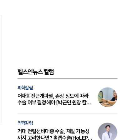
헬스인뉴스 칼럼
의학칼럼
어깨회전근개파열, 손상 정도에 따라
수술 여부 결정해야 [박근민 원장 칼
럼]
의학칼럼
거대 전립선비대증 수술, 재발 가능성
까지 고려한다면? 홀렙수술(HoLEP)