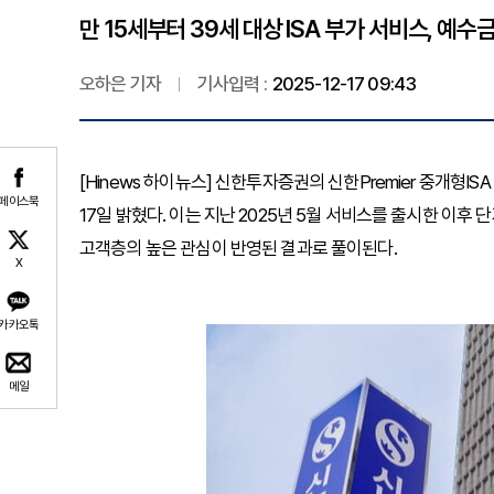
만 15세부터 39세 대상 ISA 부가 서비스, 예
오하은 기자
기사입력 :
2025-12-17 09:43
[Hinews 하이뉴스] 신한투자증권의 신한Premier 중개형IS
페이스북
17일 밝혔다. 이는 지난 2025년 5월 서비스를 출시한 이후
고객층의 높은 관심이 반영된 결과로 풀이된다.
X
카카오톡
메일