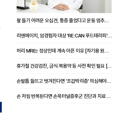
팔 들기 어려운 오십견, 통증 줄었다고 운동 멈추면 안 되는 이유 [이병욱 원장 칼럼]
로
리엔에이치, 암경험자 대상 ‘RE:CAN 푸드테라피’ 운영
허리 MRI는 정상인데 계속 아픈 이유 [차기용 원장 칼럼]
휴가철 건강검진, 금식·복용약 등 사전 확인 필요 [정도감 원장 칼럼]
손발톱 들뜨고 벗겨진다면 '조갑박리증' 의심해야 [김철윤 원장 칼럼]
손 저림 반복된다면 손목터널증후군 진단과 치료 시기 살펴야 [김동현 원장 칼럼]