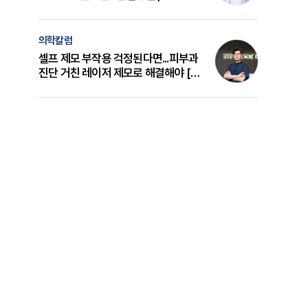
의 원리와 선택 기준 [길건 원장 칼럼]
의학칼럼
셀프 제모 부작용 걱정된다면...피부과
진단 거친 레이저 제모로 해결해야 [변
준석 원장 칼럼]