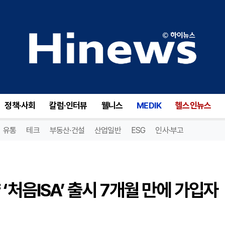
신한투자증권, 젊은 고객 겨냥 ‘처음ISA’ 출시 7개월 만에 가입자 1만 명 돌파
정책·사회
칼럼·인터뷰
웰니스
MEDIK
헬스인뉴스
유통
테크
부동산·건설
산업일반
ESG
인사·부고
‘처음ISA’ 출시 7개월 만에 가입자