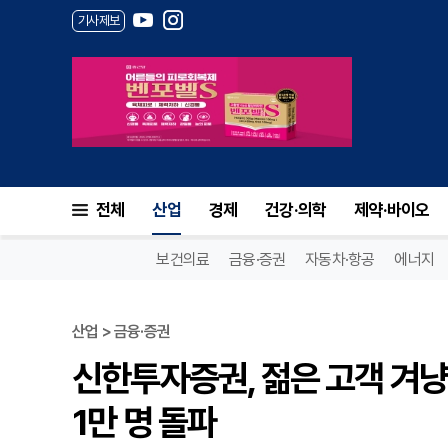
기사제보
전체
산업
경제
건강·의학
제약·바이오
보건의료
금융·증권
자동차·항공
에너지
산업 > 금융·증권
신한투자증권, 젊은 고객 겨냥 
1만 명 돌파