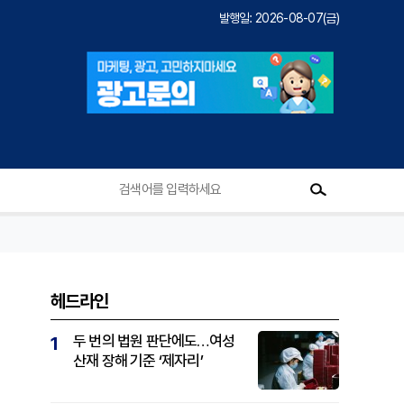
발행일: 2026-08-07(금)
헤드라인
두 번의 법원 판단에도…여성
1
산재 장해 기준 ‘제자리’