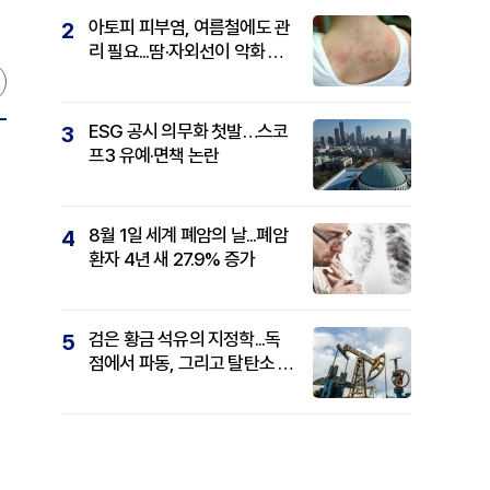
아토피 피부염, 여름철에도 관
2
리 필요...땀·자외선이 악화 요
인
ESG 공시 의무화 첫발…스코
3
프3 유예·면책 논란
8월 1일 세계 폐암의 날...폐암
4
환자 4년 새 27.9% 증가
검은 황금 석유의 지정학...독
5
점에서 파동, 그리고 탈탄소 패
권까지