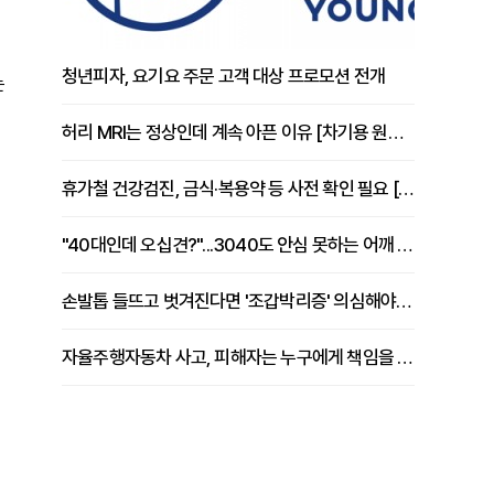
청년피자, 요기요 주문 고객 대상 프로모션 전개
는
허리 MRI는 정상인데 계속 아픈 이유 [차기용 원장 칼럼]
휴가철 건강검진, 금식·복용약 등 사전 확인 필요 [정도감 원장 칼럼]
"40대인데 오십견?"...3040도 안심 못하는 어깨 유착성 관절낭염
손발톱 들뜨고 벗겨진다면 '조갑박리증' 의심해야 [김철윤 원장 칼럼]
자율주행자동차 사고, 피해자는 누구에게 책임을 물을 수 있을까