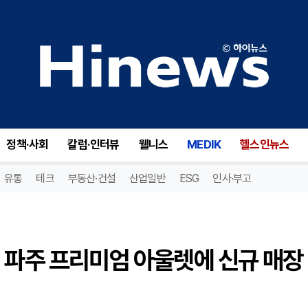
SPC 쉐이크쉑, 신세계사이먼 파주 프리미엄 아울렛에 신규 매장 오픈
정책·사회
칼럼·인터뷰
웰니스
MEDIK
헬스인뉴스
유통
테크
부동산·건설
산업일반
ESG
인사·부고
 파주 프리미엄 아울렛에 신규 매장