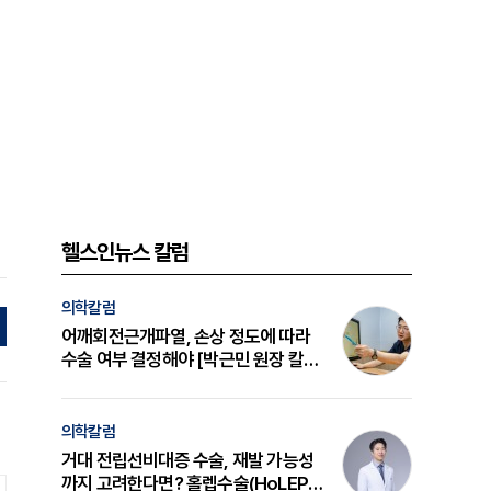
헬스인뉴스 칼럼
의학칼럼
어깨회전근개파열, 손상 정도에 따라
수술 여부 결정해야 [박근민 원장 칼
럼]
의학칼럼
거대 전립선비대증 수술, 재발 가능성
까지 고려한다면? 홀렙수술(HoLEP)