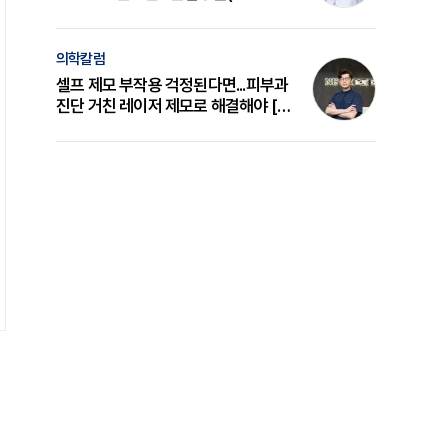
의 원리와 선택 기준 [길건 원장 칼럼]
의학칼럼
셀프 제모 부작용 걱정된다면...피부과
진단 거친 레이저 제모로 해결해야 [변
준석 원장 칼럼]