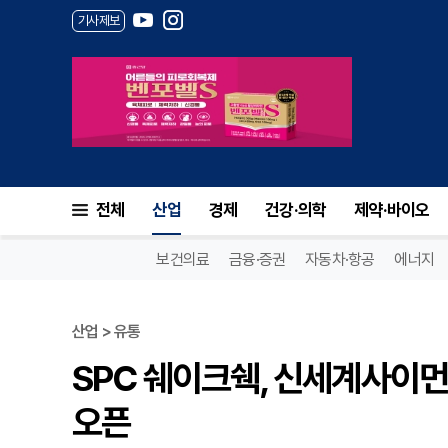
기사제보
전체
산업
경제
건강·의학
제약·바이오
보건의료
금융·증권
자동차·항공
에너지
산업 > 유통
SPC 쉐이크쉑, 신세계사이먼
오픈