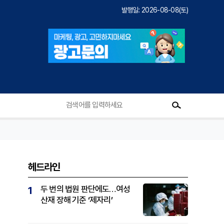
발행일: 2026-08-08(토)
헤드라인
두 번의 법원 판단에도…여성
1
산재 장해 기준 ‘제자리’