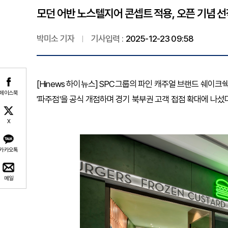
모던 어반 노스텔지어 콘셉트 적용, 오픈 기념 선
박미소 기자
기사입력 :
2025-12-23 09:58
[Hinews 하이뉴스] SPC그룹의 파인 캐주얼 브랜드 쉐
페이스북
'파주점'을 공식 개점하며 경기 북부권 고객 접점 확대에 나섰다
X
카카오톡
메일