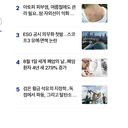
아토피 피부염, 여름철에도 관
2
리 필요...땀·자외선이 악화 요
인
ESG 공시 의무화 첫발…스코
3
프3 유예·면책 논란
8월 1일 세계 폐암의 날...폐암
4
환자 4년 새 27.9% 증가
검은 황금 석유의 지정학...독
5
점에서 파동, 그리고 탈탄소 패
권까지