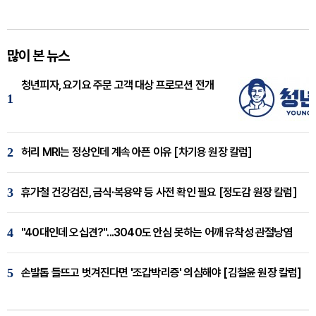
많이 본 뉴스
청년피자, 요기요 주문 고객 대상 프로모션 전개
1
2
허리 MRI는 정상인데 계속 아픈 이유 [차기용 원장 칼럼]
3
휴가철 건강검진, 금식·복용약 등 사전 확인 필요 [정도감 원장 칼럼]
4
"40대인데 오십견?"...3040도 안심 못하는 어깨 유착성 관절낭염
5
손발톱 들뜨고 벗겨진다면 '조갑박리증' 의심해야 [김철윤 원장 칼럼]