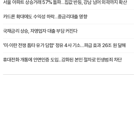
서울 아파트 상승거래 57% 돌파…집값 반등, 강남 넘어 외곽까지 확산
카드론 확대에도 수익성 하락…중금리대출 영향
국채금리 상승, 자영업자 대출 부담 커진다
'미·이란 전쟁 틈타 유가 담합' 정유 4사 기소…파급 효과 26조 원 달해
휴대전화 개통에 안면인증 도입...강화된 본인 절차로 민생범죄 차단