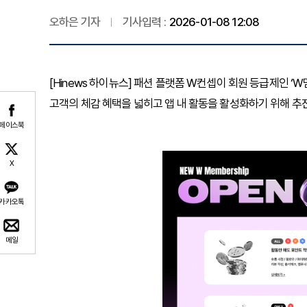
오하은 기자
기사입력 :
2026-01-08 12:08
[Hinews 하이뉴스] 패션 플랫폼 W컨셉이 회원 등급제인 
고객의 체감 혜택을 넓히고 앱 내 활동을 활성화하기 위해 추
페이스북
X
카카오톡
메일