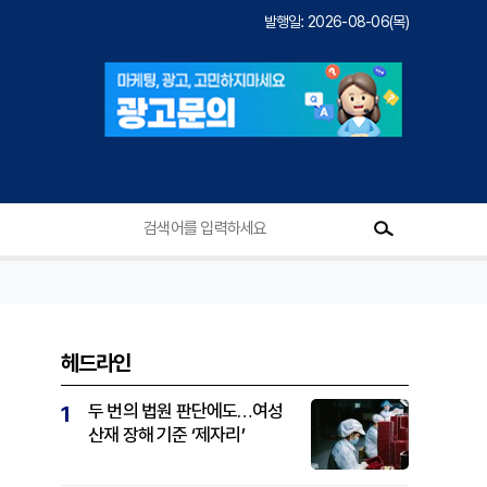
발행일: 2026-08-06(목)
헤드라인
두 번의 법원 판단에도…여성
1
산재 장해 기준 ‘제자리’