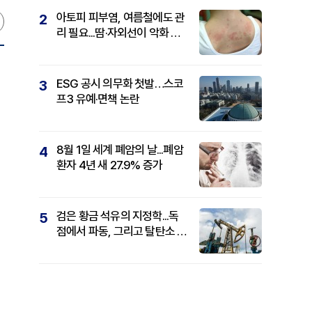
아토피 피부염, 여름철에도 관
2
리 필요...땀·자외선이 악화 요
인
ESG 공시 의무화 첫발…스코
3
프3 유예·면책 논란
8월 1일 세계 폐암의 날...폐암
4
환자 4년 새 27.9% 증가
검은 황금 석유의 지정학...독
5
점에서 파동, 그리고 탈탄소 패
권까지