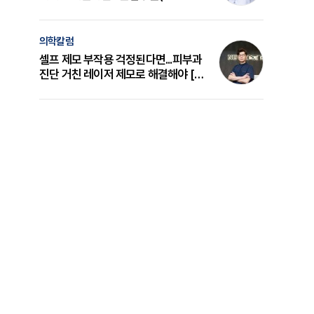
의 원리와 선택 기준 [길건 원장 칼럼]
의학칼럼
셀프 제모 부작용 걱정된다면...피부과
진단 거친 레이저 제모로 해결해야 [변
준석 원장 칼럼]