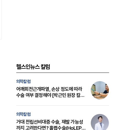
헬스인뉴스 칼럼
의학칼럼
어깨회전근개파열, 손상 정도에 따라
수술 여부 결정해야 [박근민 원장 칼
럼]
의학칼럼
거대 전립선비대증 수술, 재발 가능성
까지 고려한다면? 홀렙수술(HoLEP)