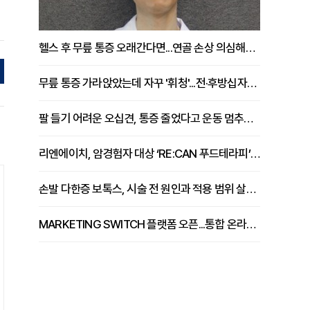
헬스 후 무릎 통증 오래간다면...연골 손상 의심해야 [김상범 원장 칼럼]
무릎 통증 가라앉았는데 자꾸 '휘청'...전·후방십자인대 파열 확인해야 [곽우경 원장 칼럼]
팔 들기 어려운 오십견, 통증 줄었다고 운동 멈추면 안 되는 이유 [이병욱 원장 칼럼]
리엔에이치, 암경험자 대상 ‘RE:CAN 푸드테라피’ 운영
손발 다한증 보톡스, 시술 전 원인과 적용 범위 살펴야 [강윤일 원장 칼럼]
MARKETING SWITCH 플랫폼 오픈...통합 온라인 마케팅 서비스 확대