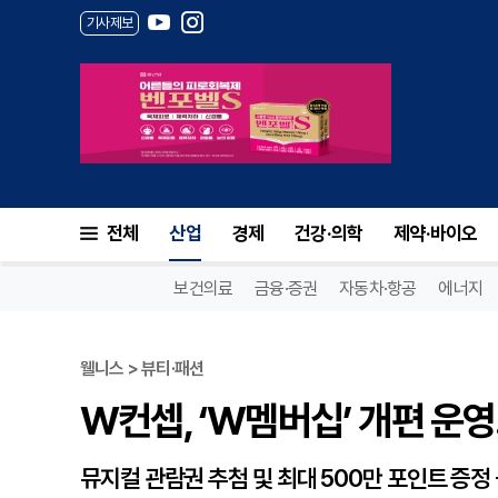
기사제보
W컨셉, ‘W멤버십’ 개편 운영.
전체
산업
경제
건강·의학
제약·바이오
보건의료
금융·증권
자동차·항공
에너지
웰니스 > 뷰티·패션
W컨셉, ‘W멤버십’ 개편 운영
뮤지컬 관람권 추첨 및 최대 500만 포인트 증정